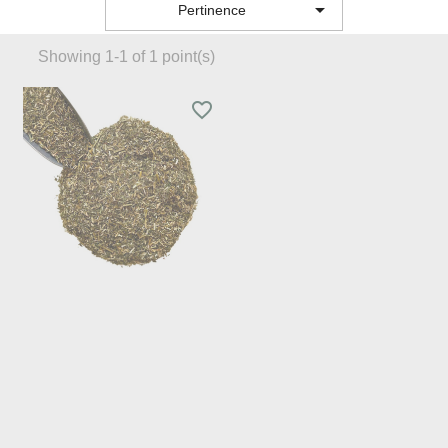

Pertinence
Showing 1-1 of 1 point(s)
favorite_border