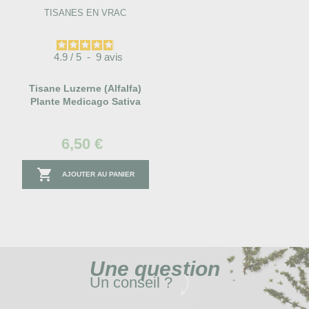
TISANES EN VRAC
4.9
/
5
-
9
avis
Tisane Luzerne (Alfalfa)
Plante Medicago Sativa
6,50 €

AJOUTER AU PANIER
Une
question
Un conseil ?