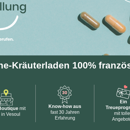
ne-Kräuterladen
100% franzö
Ein
Know-how aus
Treuepro
Boutique
mit
fast 30 Jahren
mit toll
z in Vesoul
Erfahrung
Angebot