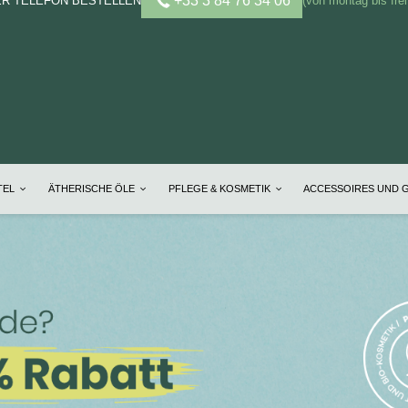
+33 3 84 76 34 06
ER TELEFON BESTELLEN
(von montag bis frei
TEL
ÄTHERISCHE ÖLE
PFLEGE & KOSMETIK
ACCESSOIRES UND 