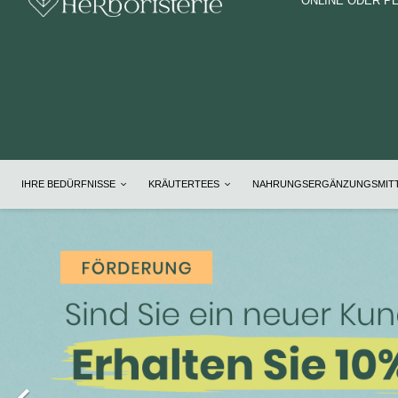
ONLINE ODER P
IHRE BEDÜRFNISSE
KRÄUTERTEES
NAHRUNGSERGÄNZUNGSMIT