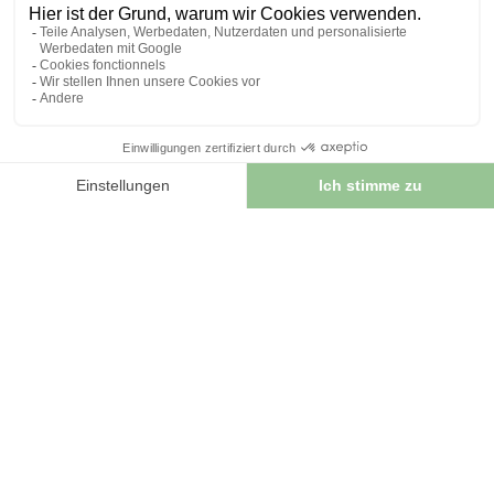
INFORMATIONEN
Kontaktieren Sie uns
Sitemap
Unser Kräuterladen
Lieferung
Sicheres Bezahlen
RECHTLICHE HINWEISE
Rechtliche Hinweise
Allgemeine Geschäftsbedingungen
© 2026 - FrankreichHerboristry. Web Design von
Let's Clic