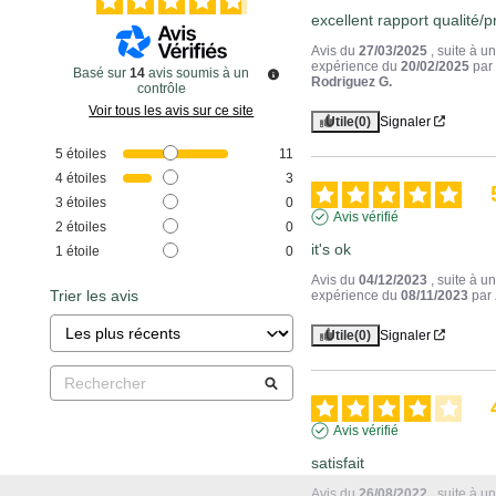
excellent rapport qualité/pr
Avis du
27/03/2025
, suite à u
expérience du
20/02/2025
par
Basé sur
14
avis soumis à un
Rodriguez G.
contrôle
Voir tous les avis sur ce site
Utile
(0)
Signaler
5
étoiles
11
4
étoiles
3
3
étoiles
0
Avis vérifié
2
étoiles
0
it's ok
1
étoile
0
Avis du
04/12/2023
, suite à u
Trier les avis
expérience du
08/11/2023
par
Utile
(0)
Signaler
Avis vérifié
satisfait
Avis du
26/08/2022
, suite à u