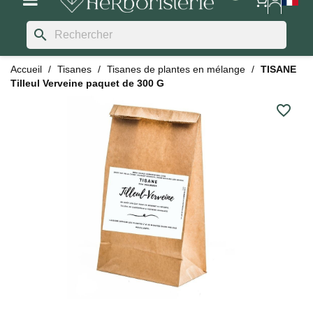
search
Accueil
Tisanes
Tisanes de plantes en mélange
TISANE
Tilleul Verveine paquet de 300 G
favorite_border