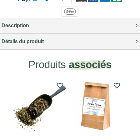
Description
Détails du produit
Produits
associés
favorite_border
favorite_border