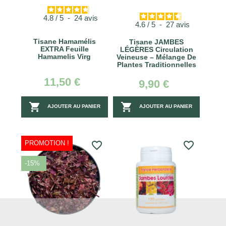
4.8
/
5
-
24
avis
4.6
/
5
-
27
avis
Tisane Hamamélis
Tisane JAMBES
EXTRA Feuille
LÉGÈRES Circulation
Hamamelis Virg
Veineuse – Mélange De
Plantes Traditionnelles
11,50 €
9,90 €


AJOUTER AU PANIER
AJOUTER AU PANIER
PROMOTION !
favorite_border
favorite_border
-15%