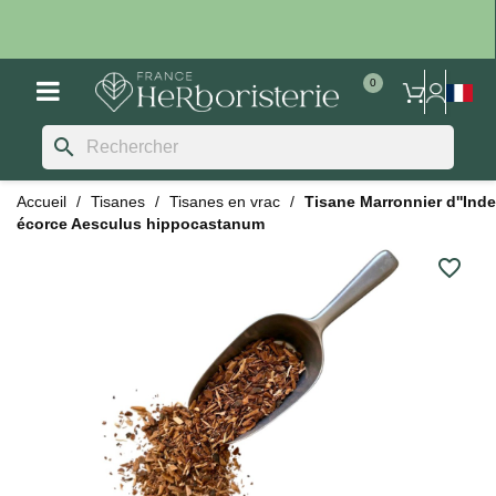
search
Accueil
Tisanes
Tisanes en vrac
Tisane Marronnier d''Inde
écorce Aesculus hippocastanum
favorite_border