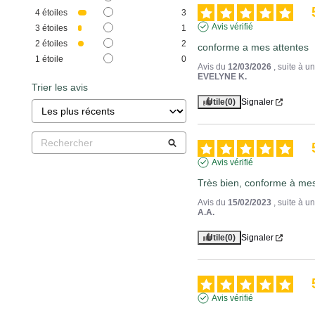
4
étoiles
3
Avis vérifié
3
étoiles
1
2
étoiles
2
conforme a mes attentes
1
étoile
0
Avis du
12/03/2026
, suite à 
EVELYNE K.
Trier les avis
Utile
(0)
Signaler
Avis vérifié
Très bien, conforme à mes
Avis du
15/02/2023
, suite à 
A.A.
Utile
(0)
Signaler
Avis vérifié