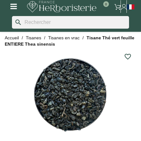
search
Accueil
Tisanes
Tisanes en vrac
Tisane Thé vert feuille
ENTIERE Thea sinensis
favorite_border