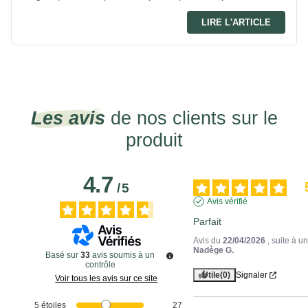
LIRE L'ARTICLE
Les avis
de nos clients sur le
produit
4.7
/
5
Avis vérifié
Parfait
Avis du
22/04/2026
, suite à 
Nadège G.
Basé sur
33
avis soumis à un
contrôle
Utile
(0)
Signaler
Voir tous les avis sur ce site
5
étoiles
27