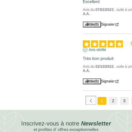
Excellent
Avis du
07/02/2023
, suite à 
A.A.
Utile
(0)
Signaler
Avis vérifié
Très bon produit
Avis du
02/10/2022
, suite à 
A.A.
Utile
(0)
Signaler
1
2
3
Inscrivez-vous à notre
Newsletter
et profitez d' offres exceptionnelles