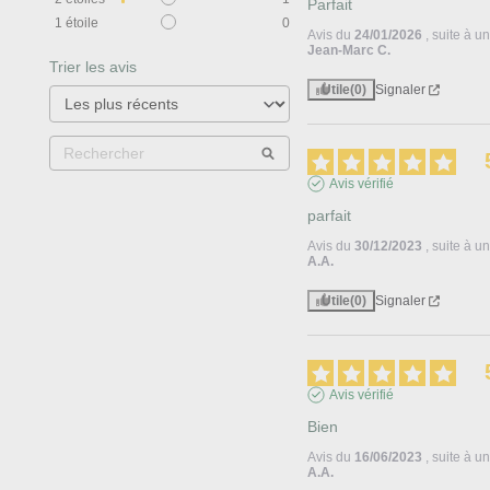
Parfait
1
étoile
0
Avis du
24/01/2026
, suite à 
Jean-Marc C.
Trier les avis
Utile
(0)
Signaler
Avis vérifié
parfait
Avis du
30/12/2023
, suite à 
A.A.
Utile
(0)
Signaler
Avis vérifié
Bien
Avis du
16/06/2023
, suite à 
A.A.