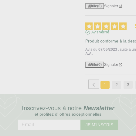
Utile
(0)
Signaler
Avis vérifié
Produit conforme à la desc
Avis du
07/05/2023
, suite à 
A.A.
Utile
(0)
Signaler
1
2
3
Inscrivez-vous à notre
Newsletter
et profitez d' offres exceptionnelles
JE M'INSCRIS