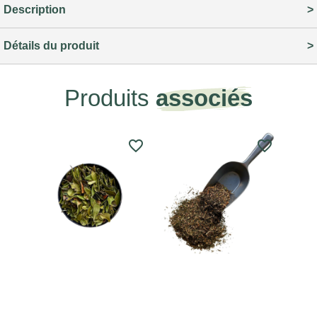
Description
Détails du produit
Produits
associés
favorite_border
favorite_border