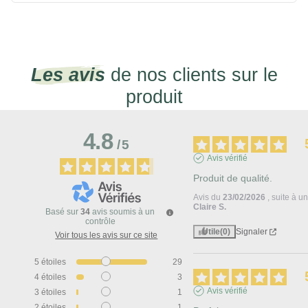
Les avis
de nos clients sur le
produit
4.8
/
5
Avis vérifié
Produit de qualité.
Avis du
23/02/2026
, suite à 
Claire S.
Basé sur
34
avis soumis à un
contrôle
Utile
(0)
Signaler
Voir tous les avis sur ce site
5
étoiles
29
4
étoiles
3
Avis vérifié
3
étoiles
1
2
étoiles
1