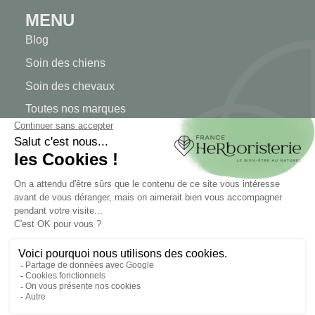
MENU
Blog
Soin des chiens
Soin des chevaux
Toutes nos marques
MON COMPTE
Mon compte
Authentification
Suivi de commande
Créer votre compte
INFORMATIONS