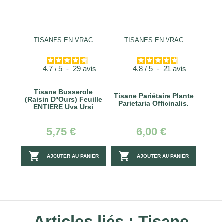
TISANES EN VRAC
TISANES EN VRAC
4.7
/
5
-
29
avis
4.8
/
5
-
21
avis
Tisane Busserole
Tisane Pariétaire Plante
(Raisin D''ours) Feuille
Parietaria Officinalis.
ENTIERE Uva Ursi
5,75 €
6,00 €


AJOUTER AU PANIER
AJOUTER AU PANIER
Articles liés :
Tisane