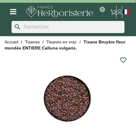
search
Accueil
Tisanes
Tisanes en vrac
Tisane Bruyère fleur
mondée ENTIERE Calluna vulgaris.
favorite_border