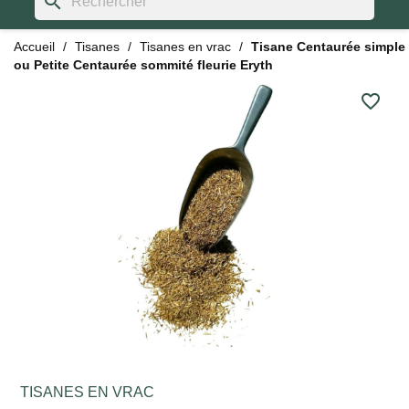
search
Accueil
Tisanes
Tisanes en vrac
Tisane Centaurée simple
ou Petite Centaurée sommité fleurie Eryth
favorite_border
TISANES EN VRAC