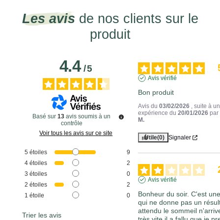
Les avis
de nos clients sur le
produit
4.4
/
5
Avis vérifié
Bon produit
Avis du
03/02/2026
, suite à u
expérience du
20/01/2026
pa
Basé sur
13
avis soumis à un
M.
contrôle
Voir tous les avis sur ce site
Utile
(0)
Signaler
5
étoiles
9
4
étoiles
2
3
étoiles
0
Avis vérifié
2
étoiles
2
Bonheur du soir. C'est une
1
étoile
0
qui ne donne pas un résult
attendu le sommeil n'arriv
Trier les avis
très vite il a fallu que je pr