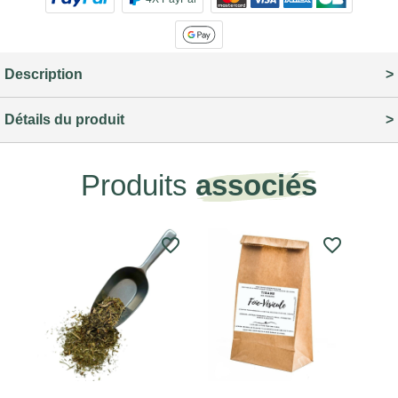
Description
Détails du produit
Produits
associés
favorite_border
favorite_border