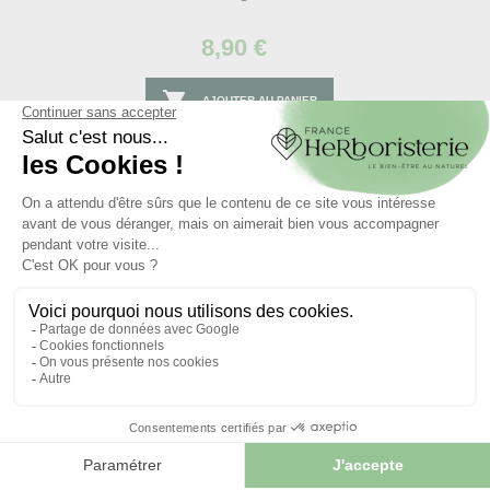
8,90 €

AJOUTER AU PANIER
Articles liés :
Tisane
Chardon Marie plante
Silybum marianum