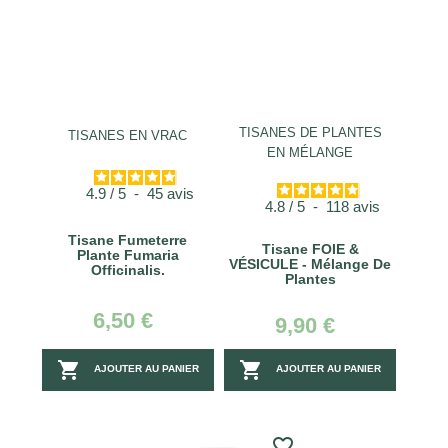
TISANES DE PLANTES
TISANES EN VRAC
EN MÉLANGE
4.9
/
5
-
45
avis
4.8
/
5
-
118
avis
Tisane Fumeterre
Tisane FOIE &
Plante Fumaria
VÉSICULE - Mélange De
Officinalis.
Plantes
6,50 €
9,90 €


AJOUTER AU PANIER
AJOUTER AU PANIER
favorite_border