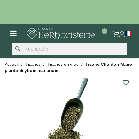
search
Accueil
Tisanes
Tisanes en vrac
Tisane Chardon Marie
plante Silybum marianum
favorite_border