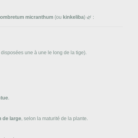
e Combretum micranthum
(ou
kinkeliba
) 🌿 :
 disposées une à une le long de la tige).
ntue
.
m de large
, selon la maturité de la plante.