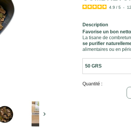
4.9
/
5
-
1
Description
Favorise un bon nett
La tisane de combretum
se purifier naturellem
alimentaires ou en péri
Quantité :
