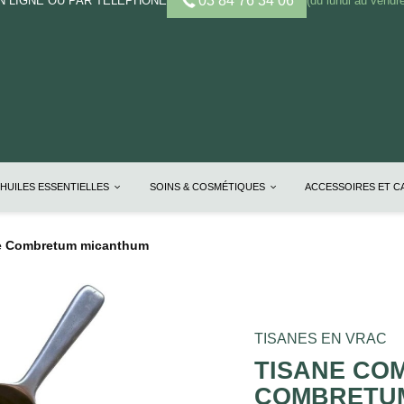
03 84 76 34 06
 LIGNE OU PAR TELEPHONE
(du lundi au vendre
HUILES ESSENTIELLES
SOINS & COSMÉTIQUES
ACCESSOIRES ET 
le Combretum micanthum
TISANES EN VRAC
TISANE CO
COMBRETU