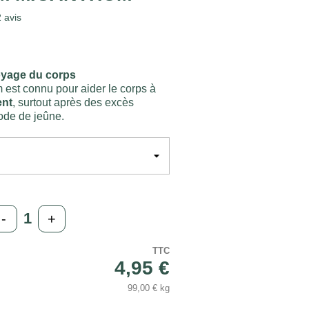
2
avis
oyage du corps
 est connu pour aider le corps à
ent
, surtout après des excès
ode de jeûne.
-
+
TTC
4,95 €
99,00 € kg