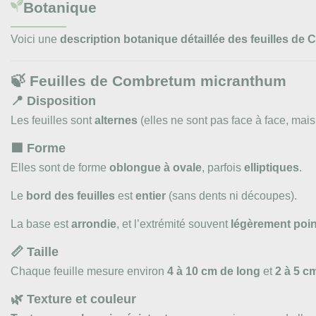
Botanique
Voici une
description botanique détaillée des feuilles d
🍃
Feuilles de Combretum micranthum
📍
Disposition
Les feuilles sont
alternes
(elles ne sont pas face à face, mais
🟩
Forme
Elles sont de forme
oblongue à ovale
, parfois
elliptiques
.
Le
bord des feuilles
est
entier
(sans dents ni découpes).
La base est
arrondie
, et l’extrémité souvent
légèrement poi
📏
Taille
Chaque feuille mesure environ
4 à 10 cm de long
et
2 à 5 c
🌿
Texture et couleur