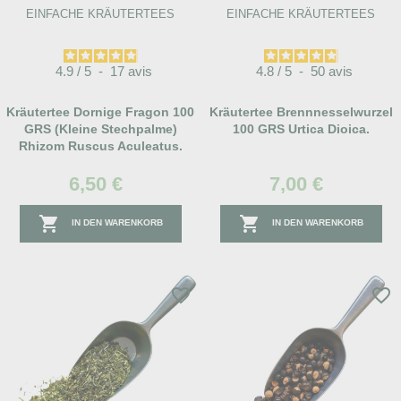
EINFACHE KRÄUTERTEES
EINFACHE KRÄUTERTEES
4.9
/
5
-
17
avis
4.8
/
5
-
50
avis
Kräutertee Dornige Fragon 100
Kräutertee Brennnesselwurzel
GRS (Kleine Stechpalme)
100 GRS Urtica Dioica.
Rhizom Ruscus Aculeatus.
6,50 €
7,00 €


IN DEN WARENKORB
IN DEN WARENKORB
favorite_border
favorite_border