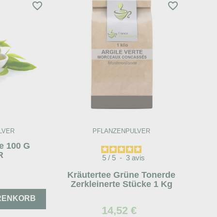
favorite_border
favorite_border
LVER
PFLANZENPULVER
e 100 G
R
5
/
5
-
3
avis
Kräutertee Grüne Tonerde
Zerkleinerte Stücke 1 Kg
ARENKORB
14,52 €