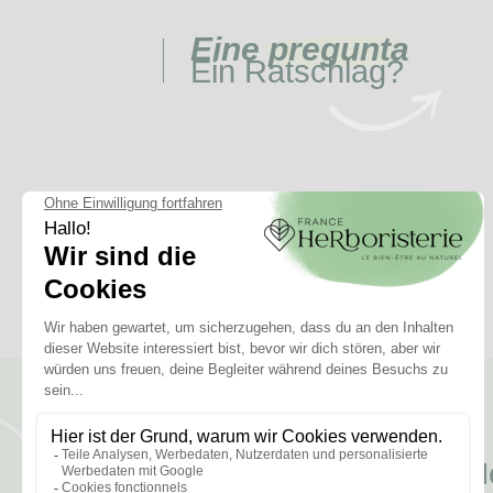
Eine
pregunta
Ein Ratschlag?
Me