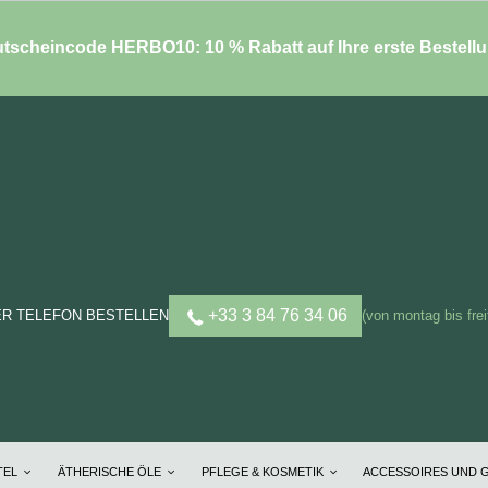
tscheincode HERBO10: 10 % Rabatt auf Ihre erste Bestell
+33 3 84 76 34 06
ER TELEFON BESTELLEN
(von montag bis frei
TEL
ÄTHERISCHE ÖLE
PFLEGE & KOSMETIK
ACCESSOIRES UND 