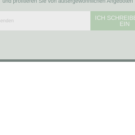
und profitieren Sie von außergewöhnlichen Angeboten
ICH SCHREIB
EIN
MENÜ
Blog
Pflege von Hunden
Pflege von Pferden
Alle unsere Marken
RNOT
INFORMATIONEN