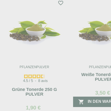
favorite_border
PFLANZENPULVER
PFLANZENPU
Weiße Tonerd
PULVE
4.5
/
5
-
8
avis
Grüne Tonerde 250 G
3,50 €
PULVER

IN DEN W
1,90 €