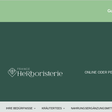
Gu
ONLINE ODER P
IHRE BEDÜRFNISSE
KRÄUTERTEES
NAHRUNGSERGÄNZUNGSMIT