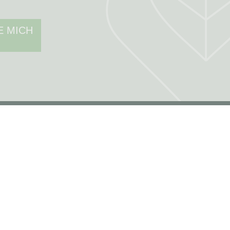
E MICH
MEIN KONTO
Mein Konto
Authentifizierung
Seguimiento de pedidos
Cree su cuenta
RECHTLICHE HINWEISE