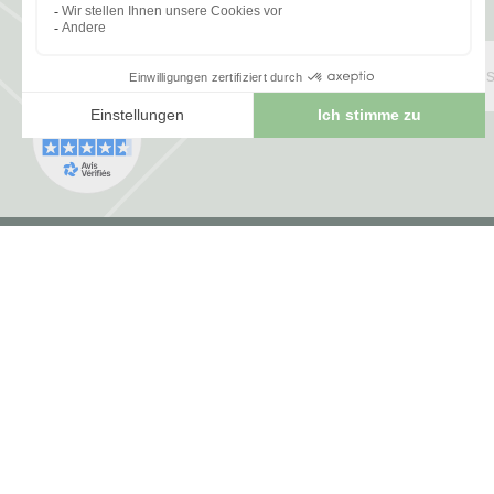
FRANCE HERBORISTERIE
5001 F RUE DE LA CORNE JACQUOT BOU
ZI LE DURGEON
70000 Noidans les Vesoul