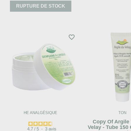
RUPTURE DE STOCK
favorite_border
HE ANALGÉSIQUE
TON
Copy Of Argile
Velay - Tube 150 
4.7
/
5
-
3
avis