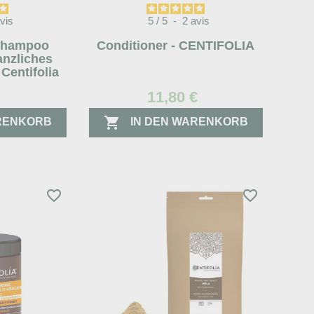
vis
5
/
5
-
2
avis
Shampoo
Conditioner - CENTIFOLIA
anzliches
 Centifolia
11,80 €

ARENKORB
IN DEN WARENKORB
favorite_border
favorite_border