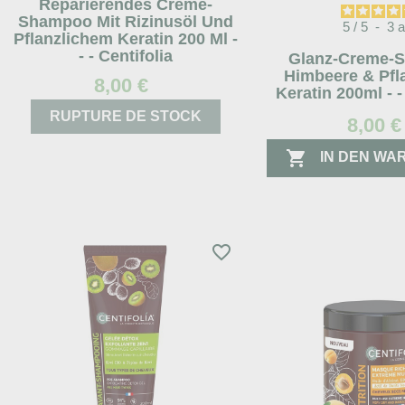
Reparierendes Creme-
Shampoo Mit Rizinusöl Und
5
/
5
-
3
a
Pflanzlichem Keratin 200 Ml -
- - Centifolia
Glanz-Creme-
Himbeere & Pfl
8,00 €
Keratin 200ml - -
RUPTURE DE STOCK
8,00 €

IN DEN W
favorite_border