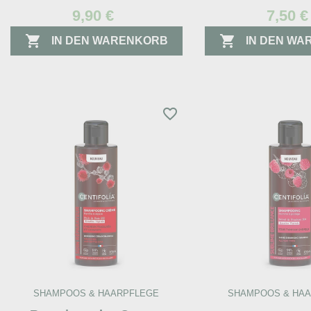
9,90 €
7,50 €


IN DEN WARENKORB
IN DEN W
favorite_border
SHAMPOOS & HAARPFLEGE
SHAMPOOS & HA