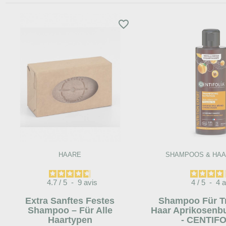
favorite_border
HAARE
SHAMPOOS & HA
4.7
/
5
-
9
avis
4
/
5
-
4
a
Extra Sanftes Festes
Shampoo Für T
Shampoo – Für Alle
Haar Aprikosenbu
Haartypen
- CENTIF