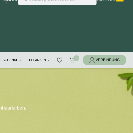
GESCHENKE
PFLANZEN
nhaarfarben,