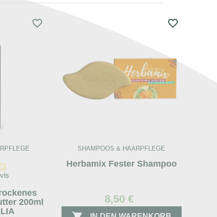
favorite_border
favorite_border
ARPFLEGE
SHAMPOOS & HAARPFLEGE
Herbamix Fester Shampoo
vis
rockenes
8,50 €
tter 200ml
OLIA

IN DEN WARENKORB