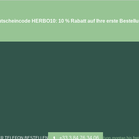
tscheincode HERBO10: 10 % Rabatt auf Ihre erste Bestell
+33 3 84 76 34 06
ER TELEFON BESTELLEN
(von montag bis frei