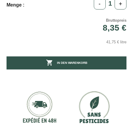
-
+
Menge :
Bruttopreis
8,35 €
41,75 € litre

IN DEN WARENKORB