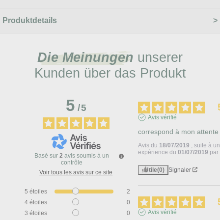
Produktdetails
Die Meinungen
unserer
Kunden über das Produkt
5
/
5
Avis vérifié
correspond à mon attente
Avis du
18/07/2019
, suite à u
expérience du
01/07/2019
pa
Basé sur
2
avis soumis à un
contrôle
Utile
(0)
Signaler
Voir tous les avis sur ce site
5
étoiles
2
4
étoiles
0
Avis vérifié
3
étoiles
0