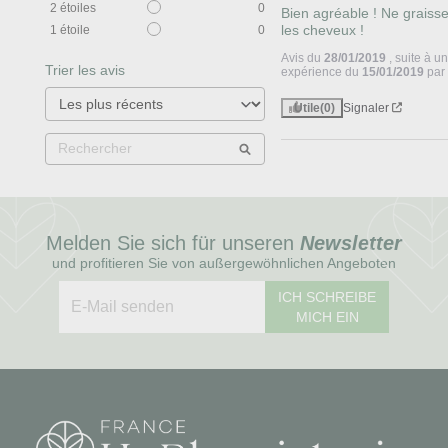
2
étoiles
0
Bien agréable ! Ne graisse
les cheveux !
1
étoile
0
Avis du
28/01/2019
, suite à u
Trier les avis
expérience du
15/01/2019
pa
Utile
(0)
Signaler
Melden Sie sich für unseren
Newsletter
und profitieren Sie von außergewöhnlichen Angeboten
ICH SCHREIBE
MICH EIN