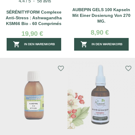
4.4
/
5
-
58
avis
AUBEPIN GELS 100 Kapseln
SÉRÉNITYFORM Complexe
Mit Einer Dosierung Von 270
Anti-Stress : Ashwagandha
MG.
KSM66 Bio - 60 Comprimés
8,90 €
19,90 €


IN DEN WARENKORB
IN DEN WARENKORB
favorite_border
favorite_border