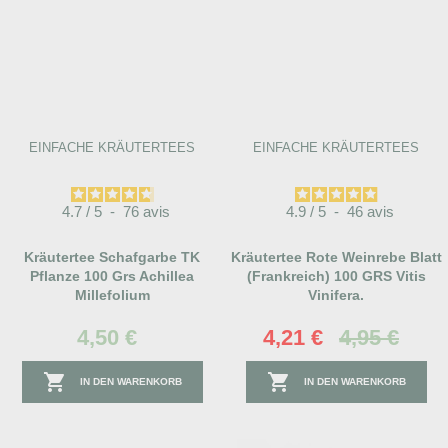
EINFACHE KRÄUTERTEES
EINFACHE KRÄUTERTEES
4.7
/
5
-
76
avis
4.9
/
5
-
46
avis
Kräutertee Schafgarbe TK
Kräutertee Rote Weinrebe Blatt
Pflanze 100 Grs Achillea
(Frankreich) 100 GRS Vitis
Millefolium
Vinifera.
4,50 €
4,21 €
4,95 €


IN DEN WARENKORB
IN DEN WARENKORB