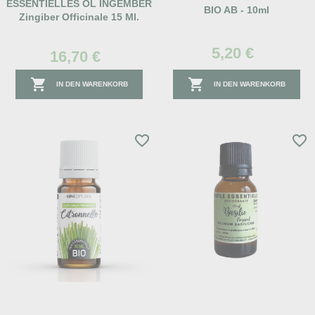
ESSENTIELLES ÖL INGEMBER
BIO AB - 10ml
Zingiber Officinale 15 Ml.
5,20 €
16,70 €


IN DEN WARENKORB
IN DEN WARENKORB
favorite_border
favorite_border