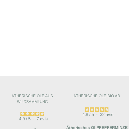
ÄTHERISCHE ÖLE AUS
ÄTHERISCHE ÖLE BIO AB
WILDSAMMLUNG
4.8
/
5
-
32
avis
4.9
/
5
-
7
avis
Ätherisches Öl PFEFFERMINZE