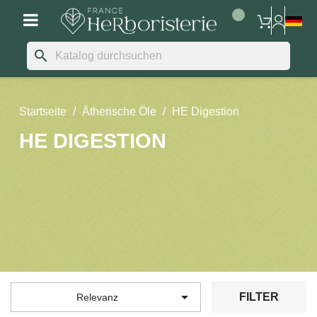
search
Startseite
Ätherische Öle
HE Digestion
HE DIGESTION

FILTER
Relevanz