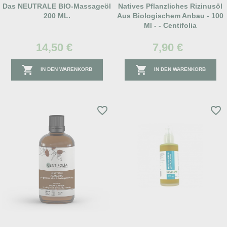
Das NEUTRALE BIO-Massageöl
Natives Pflanzliches Rizinusöl
200 ML.
Aus Biologischem Anbau - 100
Ml - - Centifolia
14,50 €
7,90 €


IN DEN WARENKORB
IN DEN WARENKORB
favorite_border
favorite_border