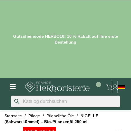
Gutscheincode HERBO10: 10 % Rabatt auf Ihre erste
Bestellung
search
Startseite
Pflege
Pflanzliche Öle
NIGELLE
(Schwarzkümmel) – Bio-Pflanzenöl 250 ml