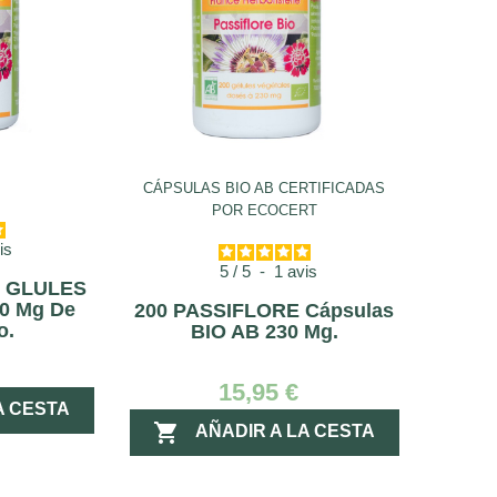
CÁPSULAS BIO AB CERTIFICADAS
POR ECOCERT
is
5
/
5
-
1
avis
O GLULES
30 Mg De
200 PASSIFLORE Cápsulas
o.
BIO AB 230 Mg.
15,95 €
A CESTA

AÑADIR A LA CESTA