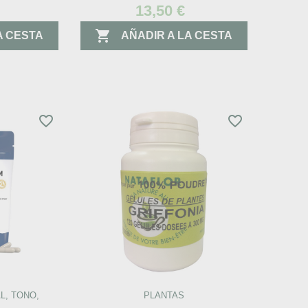
13,50 €

A CESTA
AÑADIR A LA CESTA
favorite_border
favorite_border
L, TONO,
PLANTAS