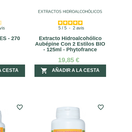
EXTRACTOS HIDROALCOHÓLICOS
vis
5
/
5
-
2
avis
S - 270
Extracto Hidroalcohólico
Aubépine Con 2 Estilos BIO
- 125ml - Phytofrance
19,85 €

A CESTA
AÑADIR A LA CESTA
favorite_border
favorite_border