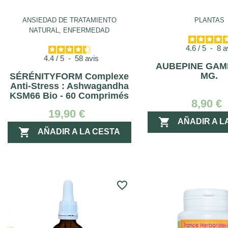
ANSIEDAD DE TRATAMIENTO
PLANTAS
NATURAL, ENFERMEDAD
4.6
/
5
-
8
a
4.4
/
5
-
58
avis
AUBEPINE GAME
MG.
SÉRÉNITYFORM Complexe
Anti-Stress : Ashwagandha
KSM66 Bio - 60 Comprimés
8,90 €
19,90 €

AÑADIR A L

AÑADIR A LA CESTA
favorite_border