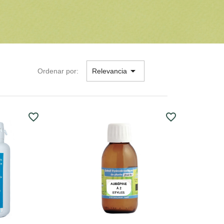

Ordenar por:
Relevancia
favorite_border
favorite_border