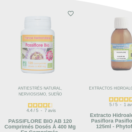
favorite_border
ANTIESTRÉS NATURAL,
EXTRACTOS HIDROAL
NERVIOSISMO, SUEÑO
5
/
5
-
1
av
4.4
/
5
-
7
avis
Extracto Hidroal
Pasiflora Pasifl
PASSIFLORE BIO AB 120
125ml - Phyto
Comprimés Dosés À 400 Mg