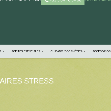
+33 3 84 76 34 06
N LÍNEA O POR TELÉFONO
(de lunes a vierne
OS
ACEITES ESENCIALES
CUIDADO Y COSMÉTICA
ACCESORIOS
AIRES STRESS