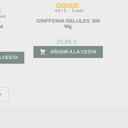
4.6
/
5
-
5
avis
avis
GRIFFONIA GELULES 300
Mg
M
25,65 €

AÑADIR A LA CESTA
A CESTA
