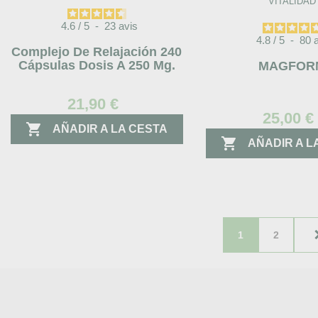
VITALIDAD
4.6
/
5
-
23
avis
4.8
/
5
-
80
Complejo De Relajación 240
Cápsulas Dosis A 250 Mg.
MAGFOR
21,90 €
25,00 €

AÑADIR A LA CESTA

AÑADIR A L
1
2