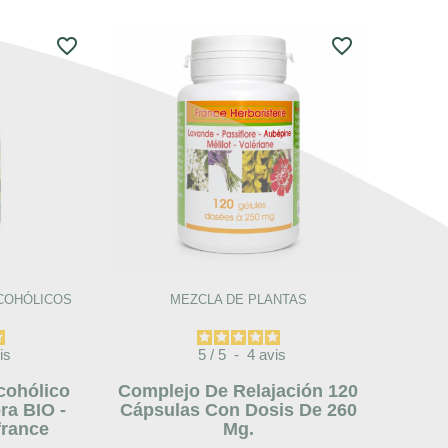
favorite_border
favorite_border
COHÓLICOS
MEZCLA DE PLANTAS
is
5
/
5
-
4
avis
cohólico
Complejo De Relajación 120
ora BIO -
Cápsulas Con Dosis De 260
france
Mg.