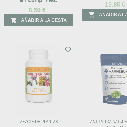
En Comprimés.
19,85 €
8,50 €

AÑADIR A L

AÑADIR A LA CESTA
favorite_border
MEZCLA DE PLANTAS
ANTIFATIGA NATURA