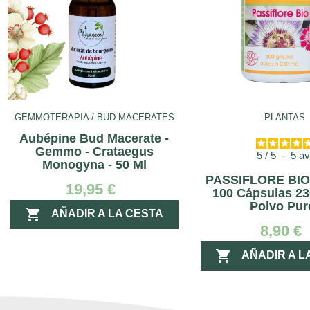
GEMMOTERAPIA / BUD MACERATES
PLANTAS
Aubépine Bud Macerate -
Gemmo - Crataegus
5
/
5
-
5
av
Monogyna - 50 Ml
PASSIFLORE BI
19,95 €
100 Cápsulas 2
Polvo Pur

AÑADIR A LA CESTA
8,90 €

AÑADIR A L