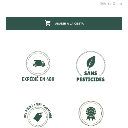
366,79 € litre

AÑADIR A LA CESTA