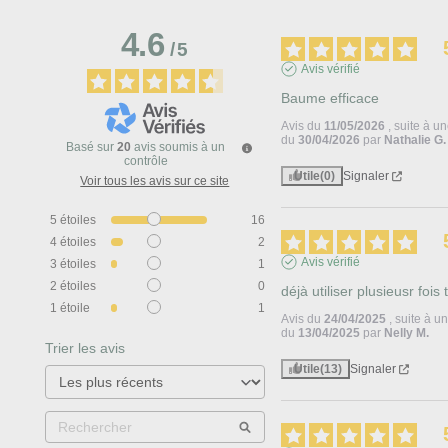
4.6
/
5
Avis vérifié
Baume efficace
Avis du
11/05/2026
, suite à u
du
30/04/2026
par
Nathalie G.
Basé sur
20
avis soumis à un
contrôle
Utile
(0)
Signaler
Voir tous les avis sur ce site
5
étoiles
16
4
étoiles
2
Avis vérifié
3
étoiles
1
2
étoiles
0
déjà utiliser plusieusr fois 
1
étoile
1
Avis du
24/04/2025
, suite à 
du
13/04/2025
par
Nelly M.
Trier les avis
Utile
(13)
Signaler