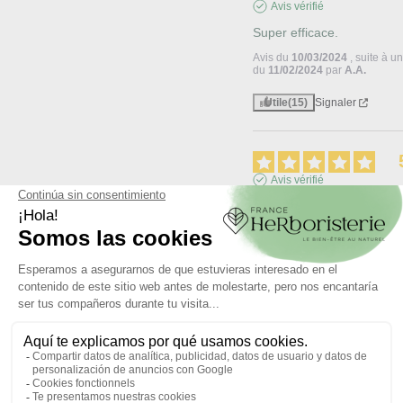
Avis vérifié
Super efficace.
Avis du
10/03/2024
, suite à 
du
11/02/2024
par
A.A.
Utile
(15)
Signaler
Avis vérifié
correct
Avis du
22/07/2023
, suite à 
du
11/06/2023
par
A.A.
Utile
(12)
Signaler
Avis vérifié
Conforme