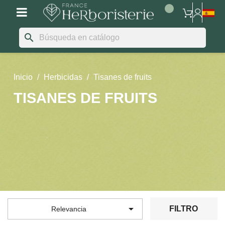
search
Inicio
Herbicidas
Tisanes de fruits
TISANES DE FRUITS

FILTRO
Relevancia