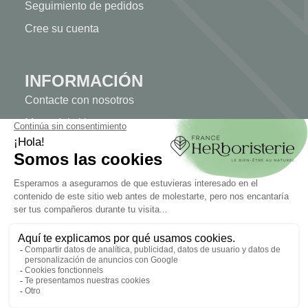
Seguimiento de pedidos
Cree su cuenta
INFORMACIÓN
Contacte con nosotros
Mapa del sitio
Nuestra herboristería
Entrega
Pago seguro
INFORMACIÓN JURÍDICA
Información jurídica
Condiciones generales de venta