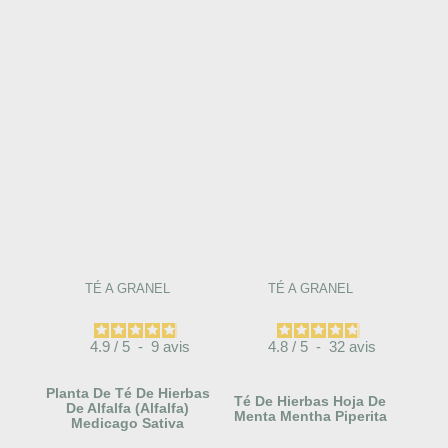
TÉ A GRANEL
TÉ A GRANEL
4.9
/
5
-
9
avis
4.8
/
5
-
32
avis
Planta De Té De Hierbas
Té De Hierbas Hoja De
De Alfalfa (Alfalfa)
Menta Mentha Piperita
Medicago Sativa