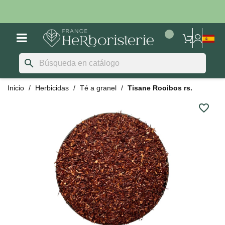
search
Inicio
Herbicidas
Té a granel
Tisane Rooibos rs.
favorite_border