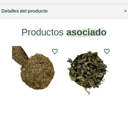
Detalles del producto
Productos
asociado
favorite_border
favorite_border