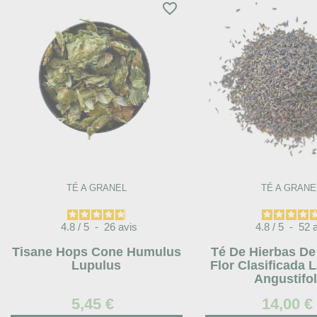
favorite_border
TÉ A GRANEL
TÉ A GRANE
4.8
/
5
-
26
avis
4.8
/
5
-
52
Tisane Hops Cone Humulus
Té De Hierbas D
Lupulus
Flor Clasificada 
Angustifol
5,45 €
14,00 €