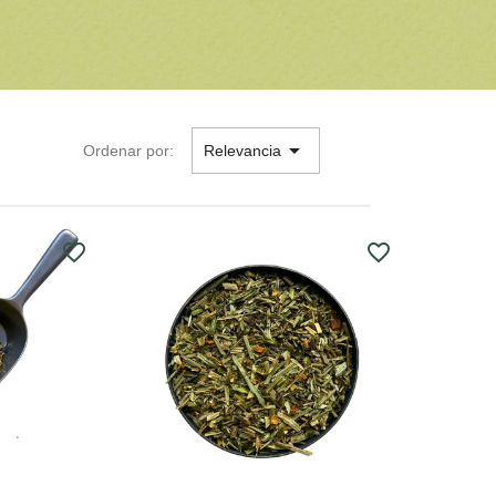

Ordenar por:
Relevancia
favorite_border
favorite_border