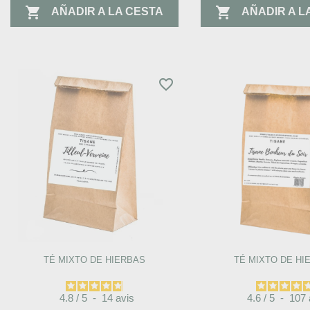


AÑADIR A LA CESTA
AÑADIR A L
favorite_border
TÉ MIXTO DE HIERBAS
TÉ MIXTO DE HI
4.8
/
5
-
14
avis
4.6
/
5
-
107