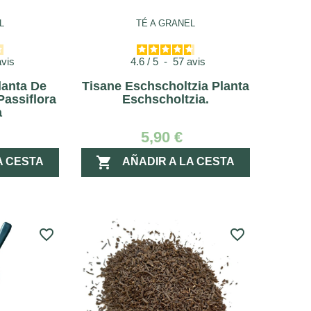
L
TÉ A GRANEL
avis
4.6
/
5
-
57
avis
lanta De
Tisane Eschscholtzia Planta
Passiflora
Eschscholtzia.
a
5,90 €

A CESTA
AÑADIR A LA CESTA
favorite_border
favorite_border