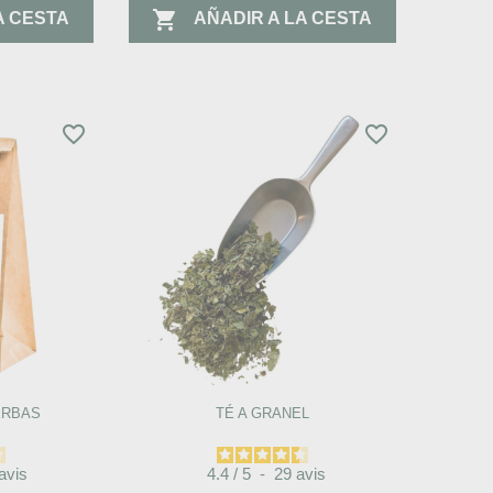

A CESTA
AÑADIR A LA CESTA
favorite_border
favorite_border
ERBAS
TÉ A GRANEL
avis
4.4
/
5
-
29
avis