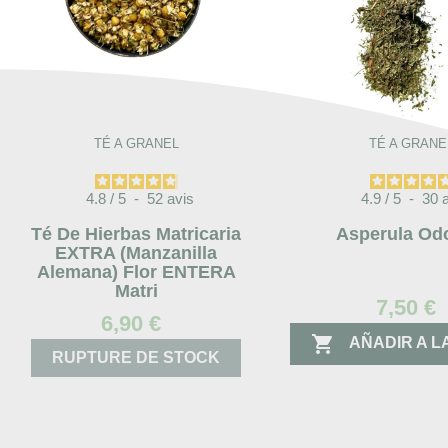
TÉ A GRANEL
TÉ A GRANE
4.8
/
5
-
52
avis
4.9
/
5
-
30
Té De Hierbas Matricaria
Asperula Od
EXTRA (Manzanilla
Alemana) Flor ENTERA
Matri
7,50 €
6,90 €

AÑADIR A L
RUPTURE DE STOCK