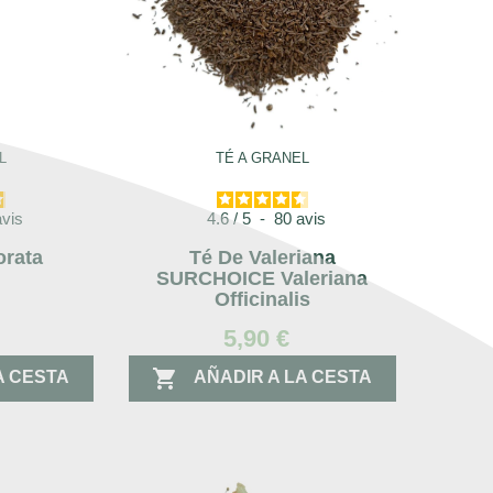
L
TÉ A GRANEL
avis
4.6
/
5
-
80
avis
orata
Té De Valeriana
SURCHOICE Valeriana
Officinalis
5,90 €

A CESTA
AÑADIR A LA CESTA