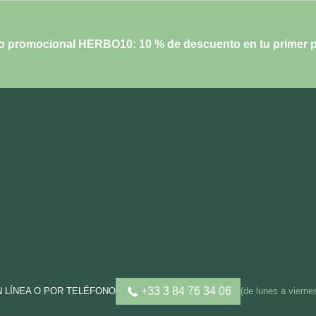
o promocional HERBO10: 10 % de descuento en tu primer p
+33 3 84 76 34 06
N LÍNEA O POR TELÉFONO
(de lunes a vierne