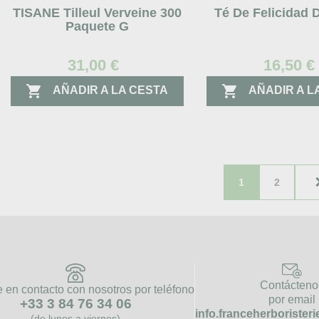
TISANE Tilleul Verveine 300
Té De Felicidad
Paquete G
31,00 €
16,50 €


AÑADIR A LA CESTA
AÑADIR A L
1
2
Contácteno
en contacto con nosotros por teléfono
por email
+33 3 84 76 34 06
info.franceherboriste
(de lunes a viernes)