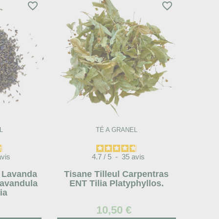
favorite_border
favorite_border
L
TÉ A GRANEL
avis
4.7
/
5
-
35
avis
e Lavanda
Tisane Tilleul Carpentras
Lavandula
ENT Tilia Platyphyllos.
ia
10,50 €