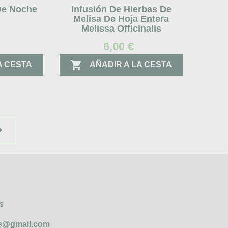
 De Noche
Infusión De Hierbas De
Melisa De Hoja Entera
Melissa Officinalis
6,00 €

A CESTA
AÑADIR A LA CESTA

s
rie@gmail.com