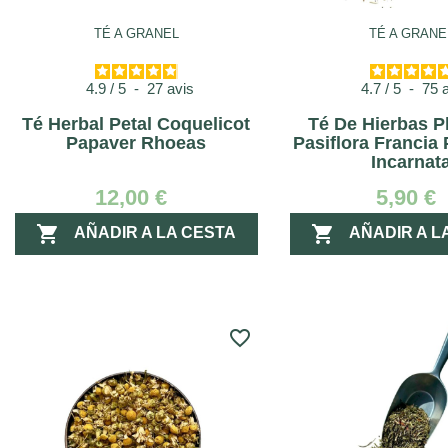
TÉ A GRANEL
TÉ A GRANE
4.9
/
5
-
27
avis
4.7
/
5
-
75
Té Herbal Petal Coquelicot
Té De Hierbas P
Papaver Rhoeas
Pasiflora Francia 
Incarnat
12,00 €
5,90 €


AÑADIR A LA CESTA
AÑADIR A L
favorite_border