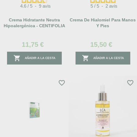
4.6
/
5
-
9
avis
5
/
5
-
2
avis
Crema Hidratante Neutra
Crema De Hialomiel Para Manos
Hipoalergénica - CENTIFOLIA
Y Pies
11,75 €
15,50 €


AÑADIR A LA CESTA
AÑADIR A LA CESTA
favorite_border
favorite_border