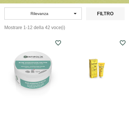

FILTRO
Rilevanza
Mostrare 1-12 della 42 voce(i)
favorite_border
favorite_border