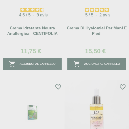
4.6
/
5
-
9
avis
5
/
5
-
2
avis
Crema Idratante Neutra
Crema Di Hyalomiel Per Mani E
Anallergica - CENTIFOLIA
Piedi
11,75 €
15,50 €


AGGIUNGI AL CARRELLO
AGGIUNGI AL CARRELLO
favorite_border
favorite_border