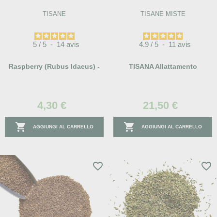
TISANE
TISANE MISTE
5
/
5
-
14
avis
4.9
/
5
-
11
avis
Raspberry (rubus Idaeus) -
TISANA Allattamento
4,30 €
21,50 €


AGGIUNGI AL CARRELLO
AGGIUNGI AL CARRELLO
favorite_border
favorite_border