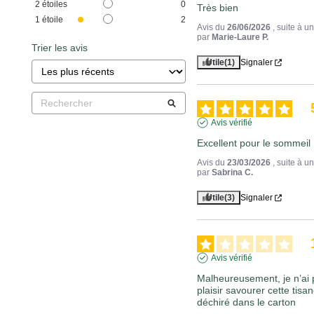
2
étoiles
0
Très bien
1
étoile
2
Avis du
26/06/2026
, suite à 
par
Marie-Laure P.
Trier les avis
Utile
(1)
Signaler
Avis vérifié
Excellent pour le sommeil
Avis du
23/03/2026
, suite à 
par
Sabrina C.
Utile
(3)
Signaler
Avis vérifié
Malheureusement, je n’ai p
plaisir savourer cette tisa
déchiré dans le carton