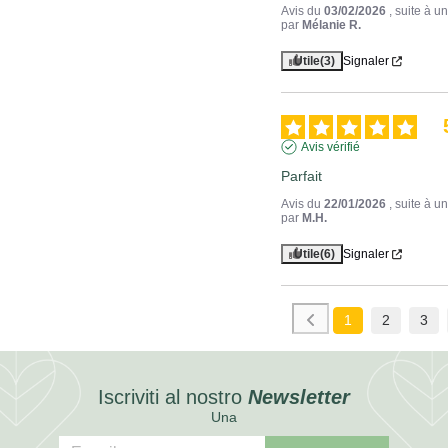
Avis du
03/02/2026
, suite à 
par
Mélanie R.
Utile
(3)
Signaler
Avis vérifié
Parfait
Avis du
22/01/2026
, suite à 
par
M.H.
Utile
(6)
Signaler
1
2
3
Iscriviti al nostro
Newsletter
Una