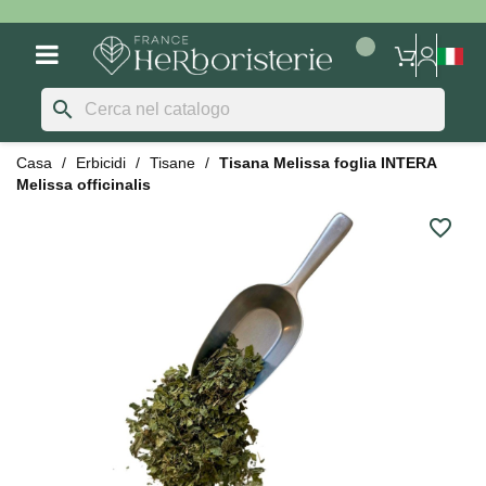
search
Casa
Erbicidi
Tisane
Tisana Melissa foglia INTERA
Melissa officinalis
favorite_border