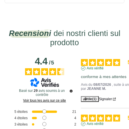
Recensioni
dei nostri clienti sul
prodotto
4.4
/
5
Avis vérifié
conforme à mes attentes
Avis du
08/07/2026
, suite à 
par
JEANNE M.
Basé sur
29
avis soumis à un
contrôle
Utile
(1)
Signaler
Voir tous les avis sur ce site
5
étoiles
21
4
étoiles
4
Avis vérifié
3
étoiles
2