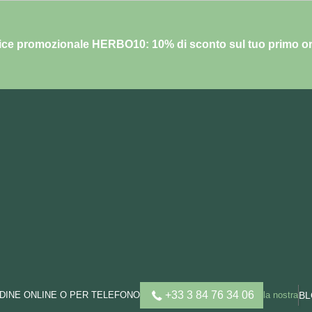
ce promozionale HERBO10: 10% di sconto sul tuo primo o
+33 3 84 76 34 06
DINE ONLINE O PER TELEFONO
la nostra
B