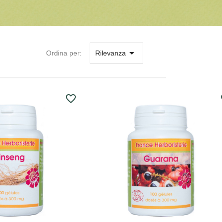

Ordina per:
Rilevanza
favorite_border
fa