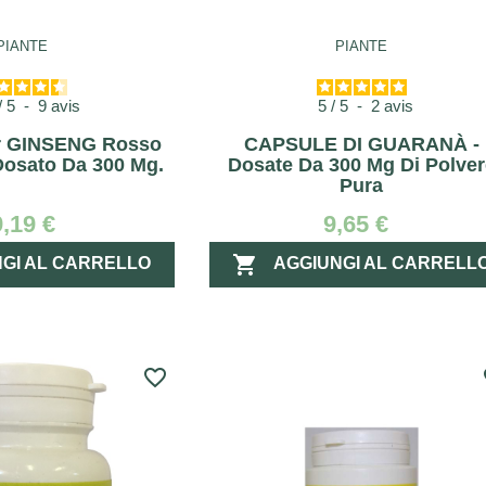
PIANTE
PIANTE
/
5
-
9
avis
5
/
5
-
2
avis
r GINSENG Rosso
CAPSULE DI GUARANÀ -
osato Da 300 Mg.
Dosate Da 300 Mg Di Polver
Pura
9,19 €
9,65 €

GI AL CARRELLO
AGGIUNGI AL CARRELL
favorite_border
fa