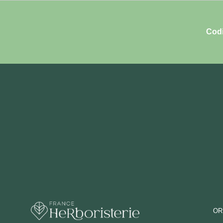
Codi
OR