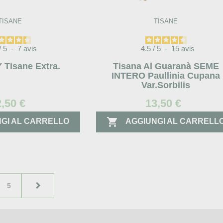
TISANE
TISANE
/
5
-
7
avis
4.5
/
5
-
15
avis
 Tisane Extra.
Tisana Al Guaranà SEME
INTERO Paullinia Cupana
Var.sorbilis
2,50 €
13,50 €

GI AL CARRELLO
AGGIUNGI AL CARRELL

5