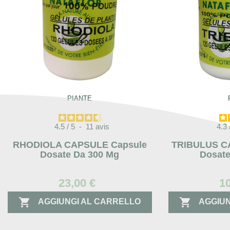
PIANTE
4.5
/
5
-
11
avis
4.3
RHODIOLA CAPSULE Capsule
TRIBULUS C
Dosate Da 300 Mg
Dosate
23,00 €
1


AGGIUNGI AL CARRELLO
AGGIUN