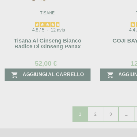
TISANE
4.8
/
5
-
12
avis
4.4
Tisana Al Ginseng Bianco
GOJI BAY
Radice Di Ginseng Panax
52,00 €
1


AGGIUNGI AL CARRELLO
AGGIUN
1
2
3
...