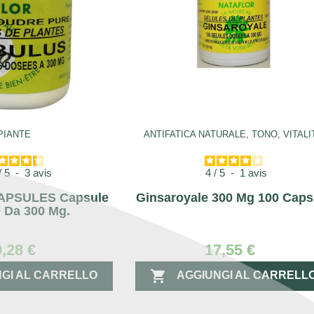
PIANTE
ANTIFATICA NATURALE, TONO, VITALI
/
5
-
3
avis
4
/
5
-
1
avis
APSULES Capsule
Ginsaroyale 300 Mg 100 Caps
 Da 300 Mg.
0,28 €
17,55 €

GI AL CARRELLO
AGGIUNGI AL CARRELL