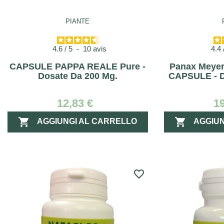
PIANTE
4.6
/
5
-
10
avis
4.4
CAPSULE PAPPA REALE Pure -
Panax Meye
Dosate Da 200 Mg.
CAPSULE - D
12,83 €
1


AGGIUNGI AL CARRELLO
AGGIUN
favorite_border