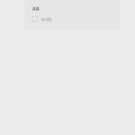
AB
sì
(6)