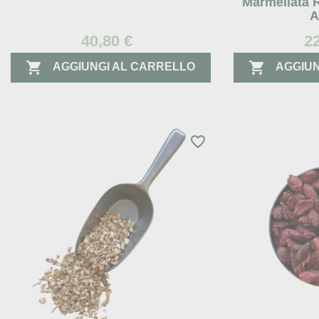
Marmellata R
A
40,80 €
2


AGGIUNGI AL CARRELLO
AGGIUN
favorite_border