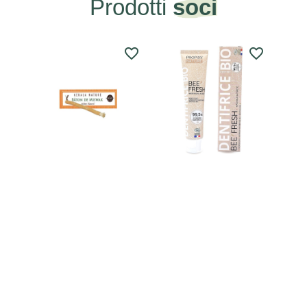
Prodotti
soci
favorite_border
favorite_border