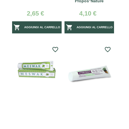
Propos''Nature
2,65 €
4,10 €


AGGIUNGI AL CARRELLO
AGGIUNGI AL CARRELLO
favorite_border
favorite_border