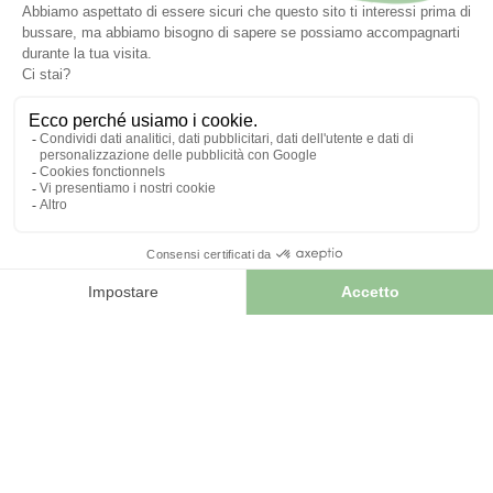
5
/
5
-
1
avis
Dentifrice Au MISWAK
BIO Ayurvénat - 75ml
Dentifricio MESWAK®
Degustazione Mentale -
Dentifricio Ayurvedico
8,90 €
5,15 €


AGGIUNGI AL CARRELLO
AGGIUNGI AL CARRELLO
Recensioni
dei nostri clienti sul
prodotto
4.9
/
5
Avis vérifié
Très agréable en bouche je