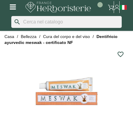
search
Casa
Bellezza
Cura del corpo e del viso
Dentifricio
ayurvedic meswak - certificato NF
favorite_border