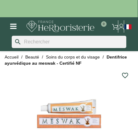
search
Accueil
Beauté
Soins du corps et du visage
Dentifrice
ayurvédique au meswak - Certifié NF
favorite_border