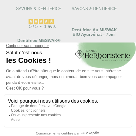
SAVONS & DENTIFRICE
SAVONS & DENTIFRICE
5
/
5
-
1
avis
Dentifrice Au MISWAK
BIO Ayurvénat - 75ml
Dentifrice MESWAK®
Goût Menthe -
Dentifrice Ayurvédique
8,90 €
5,15 €


AJOUTER AU PANIER
AJOUTER AU PANIER
Les avis
de nos clients sur le
produit