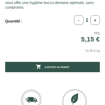
vous offre une hygiène bucco-dentaire optimale, sans
compromis.
-
+
Quantité :
TTC
5,15 €
51,50 € kg

AJOUTER AU PANIER