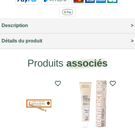
4X PayPal
Description
Détails du produit
Produits
associés
favorite_border
favorite_border