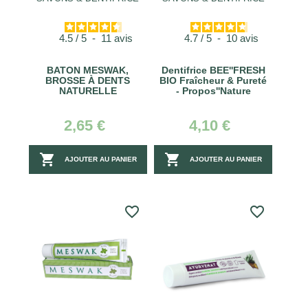
4.5
/
5
-
11
avis
4.7
/
5
-
10
avis
BATON MESWAK,
Dentifrice BEE''FRESH
BROSSE À DENTS
BIO Fraîcheur & Pureté
NATURELLE
- Propos''Nature
2,65 €
4,10 €


AJOUTER AU PANIER
AJOUTER AU PANIER
favorite_border
favorite_border