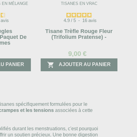
S EN MÉLANGE
TISANES EN VRAC
9
avis
4.9
/
5
-
16
avis
ègles
Tisane Trèfle Rouge Fleur
 Paquet De
(trifolium Pratense) -
mmes
€
9,00 €

U PANIER
AJOUTER AU PANIER
tisanes spécifiquement formulées pour le
 crampes et les tensions
associées à cette
ifiés durant les menstruations, c'est pourquoi
frir un soutien précieux. Une bonne digestion