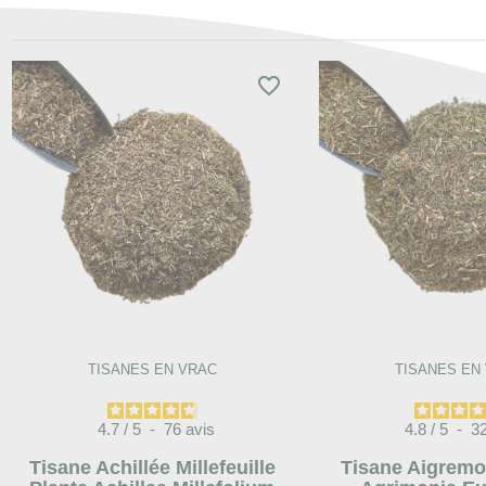
favorite_border
TISANES EN VRAC
TISANES EN
4.7
/
5
-
76
avis
4.8
/
5
-
3
Tisane Achillée Millefeuille
Tisane Aigremo