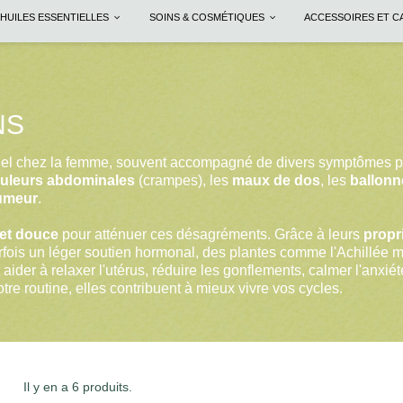
HUILES ESSENTIELLES
SOINS & COSMÉTIQUES
ACCESSOIRES ET 
NS
uel chez la femme, souvent accompagné de divers symptômes p
uleurs abdominales
(crampes), les
maux de dos
, les
ballon
umeur
.
 et douce
pour atténuer ces désagréments. Grâce à leurs
propr
rfois un léger soutien hormonal, des plantes comme l'Achillée mil
ider à relaxer l'utérus, réduire les gonflements, calmer l'anxiét
tre routine, elles contribuent à mieux vivre vos cycles.
Il y en a 6 produits.