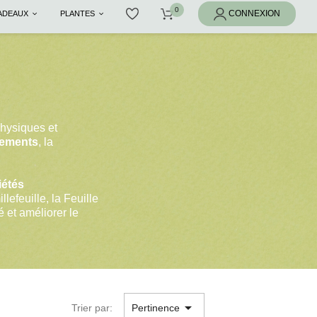
CADEAUX
PLANTES
hysiques et
nements
, la
iétés
lefeuille, la Feuille
é et améliorer le

Trier par:
Pertinence