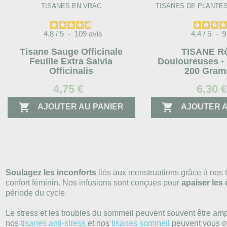
TISANES EN VRAC
TISANES DE PLANTE
4.8
/
5
-
109
avis
4.4
/
5
-
Tisane Sauge Officinale
TISANE R
Feuille Extra Salvia
Douloureuses -
Officinalis
200 Gra
4,75 €
6,30 


AJOUTER AU PANIER
AJOUTER A
Soulagez les inconforts
liés aux menstruations grâce à nos 
confort féminin. Nos infusions sont conçues pour
apaiser les
période du cycle.
Le stress et les troubles du sommeil peuvent souvent être ampl
nos
tisanes anti-stress
et nos
tisanes sommeil
peuvent vous of