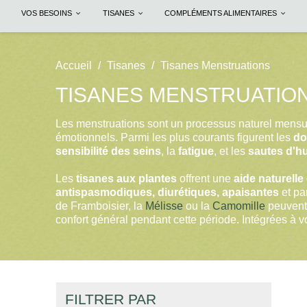
VOS BESOINS
TISANES
COMPLÉMENTS ALIMENTAIRES
Accueil
Tisanes
Tisanes Menstruations
TISANES MENSTRUATIO
Les menstruations sont un processus naturel mens
émotionnels. Parmi les plus courants figurent les
do
sensibilité des seins
, la
fatigue
, et les
sautes d'h
Les
tisanes aux plantes
offrent une
aide naturelle
antispasmodiques, diurétiques, apaisantes
et pa
de Framboisier, la
Mélisse
ou la
Camomille
peuvent a
confort général pendant cette période. Intégrées à vo
FILTRER PAR