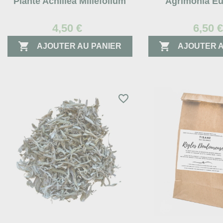
Plante Achillea Millefolium
Agrimonia Eu
4,50 €
6,50 


AJOUTER AU PANIER
AJOUTER A
favorite_border