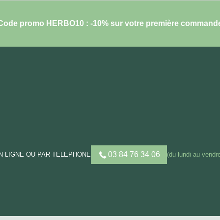
Code promo HERBO10 : -10% sur votre première command
03 84 76 34 06
 LIGNE OU PAR TELEPHONE
(du lundi au vendre