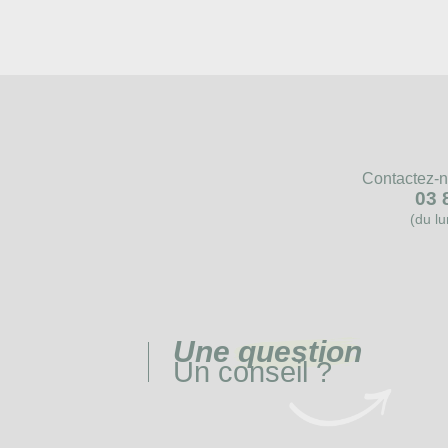
Contactez-n
03 
(du l
Une
question
Un conseil ?