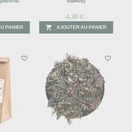
patoria.
Idaeus)
€
4,30 €

U PANIER
AJOUTER AU PANIER
favorite_border
favorite_border