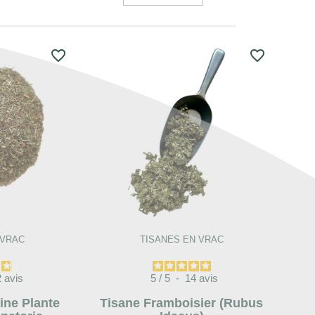
favorite_border
favorite_border
 VRAC
TISANES EN VRAC
2
avis
5
/
5
-
14
avis
ine Plante
Tisane Framboisier (rubus