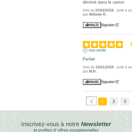
déchiré dans le carton
Avis du
03/02/2026
, suite à 
par
Mélanie R.
Utile
(3)
Signaler
Avis vérifié
Parfait
Avis du
22/01/2026
, suite à 
par
M.H.
Utile
(6)
Signaler
1
2
3
Inscrivez-vous à notre
Newsletter
et profitez d' offres exceptionnelles