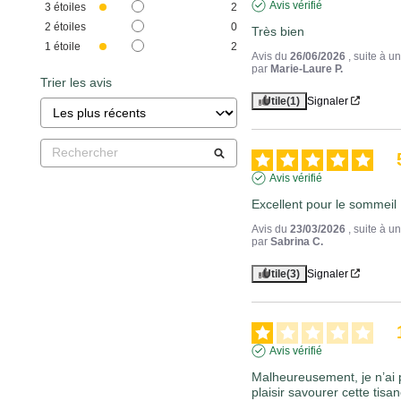
Avis vérifié
3
étoiles
2
2
étoiles
0
Très bien
1
étoile
2
Avis du
26/06/2026
, suite à 
par
Marie-Laure P.
Trier les avis
Utile
(1)
Signaler
Avis vérifié
Excellent pour le sommeil
Avis du
23/03/2026
, suite à 
par
Sabrina C.
Utile
(3)
Signaler
Avis vérifié
Malheureusement, je n’ai p
plaisir savourer cette tisa