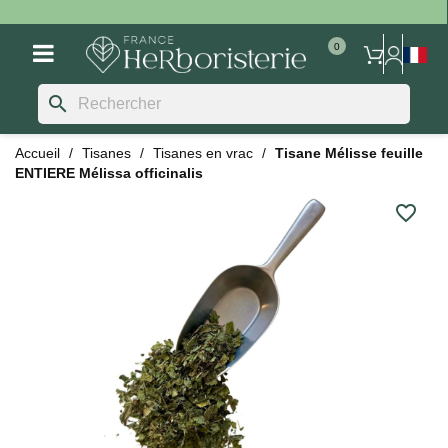
search
Accueil
Tisanes
Tisanes en vrac
Tisane Mélisse feuille
ENTIERE Mélissa officinalis
favorite_border