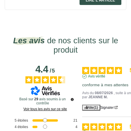
LIRE L'ARTICLE
Les avis
de nos clients sur le
produit
4.4
/
5
Avis vérifié
conforme à mes attentes
Avis du
08/07/2026
, suite à 
par
JEANNE M.
Basé sur
29
avis soumis à un
contrôle
Utile
(1)
Signaler
Voir tous les avis sur ce site
5
étoiles
21
4
étoiles
4