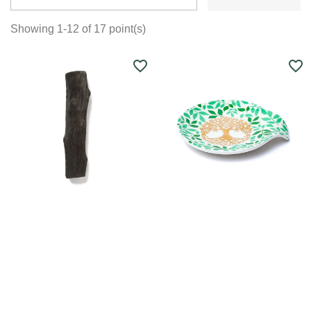
Showing 1-12 of 17 point(s)
favorite_border
favorite_border