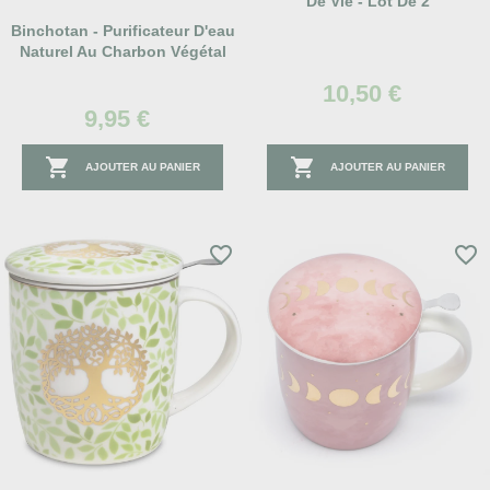
De Vie - Lot De 2
Binchotan - Purificateur D'eau
Naturel Au Charbon Végétal
10,50 €
9,95 €


AJOUTER AU PANIER
AJOUTER AU PANIER
favorite_border
favorite_border