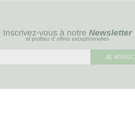
Inscrivez-vous à notre
Newsletter
et profitez d' offres exceptionnelles
JE M'INSC
MENU
Blog
Soin des chiens
Soin des chevaux