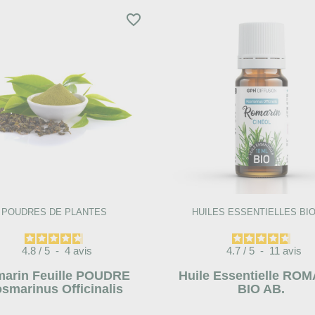
favorite_border
POUDRES DE PLANTES
HUILES ESSENTIELLES BIO
4.8
/
5
-
4
avis
4.7
/
5
-
11
avis
arin Feuille POUDRE
Huile Essentielle RO
smarinus Officinalis
BIO AB.