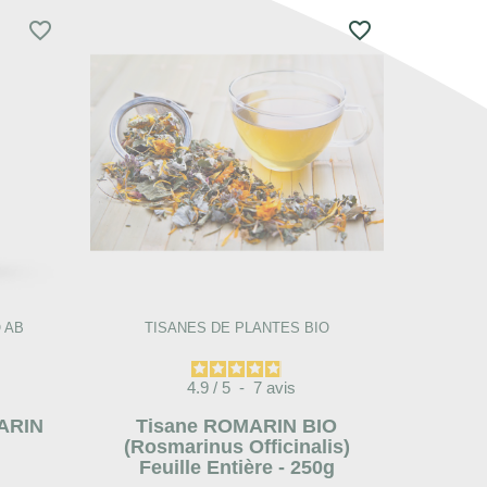
favorite_border
favorite_border
 AB
TISANES DE PLANTES BIO
4.9
/
5
-
7
avis
MARIN
Tisane ROMARIN BIO
(Rosmarinus Officinalis)
Feuille Entière - 250g