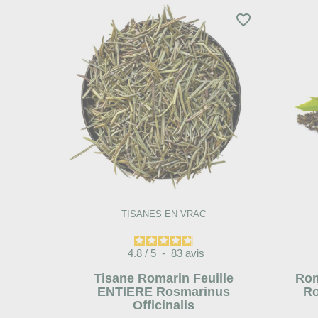
favorite_border
TISANES EN VRAC
4.8
/
5
-
83
avis
Tisane Romarin Feuille
Rom
ENTIERE Rosmarinus
Ro
Officinalis