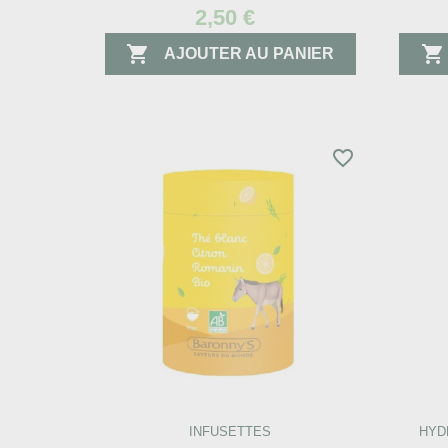
2,50 €


AJOUTER AU PANIER
favorite_border
INFUSETTES
HYD