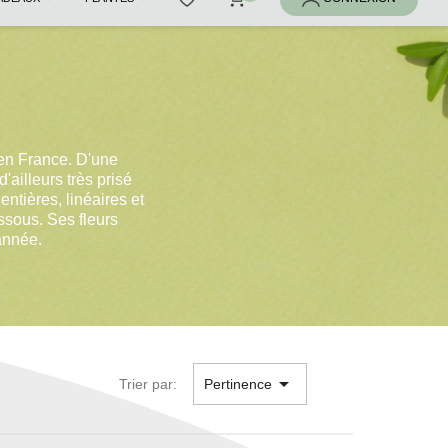
 en France. D'une
'ailleurs très prisé
ntières, linéaires et
ssous. Ses fleurs
'année.

Trier par:
Pertinence