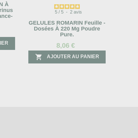
N À
inus
5
/
5
-
2
avis
rance-
GELULES ROMARIN Feuille -
Dosées À 220 Mg Poudre
Pure.
IER
8,06 €

AJOUTER AU PANIER