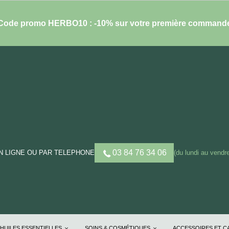
Code promo HERBO10 : -10% sur votre première command
03 84 76 34 06
 LIGNE OU PAR TELEPHONE
(du lundi au vendre
HUILES ESSENTIELLES
SOINS & COSMÉTIQUES
ACCESSOIRES ET 