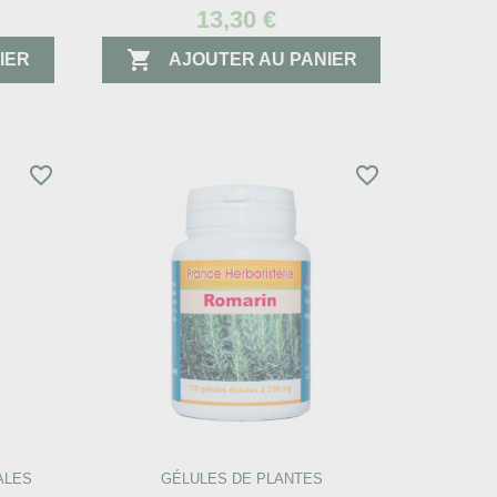
13,30 €

IER
AJOUTER AU PANIER
favorite_border
favorite_border
ALES
GÉLULES DE PLANTES