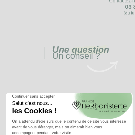
Contactez-n
03 
(du l
Une
question
Un conseil ?