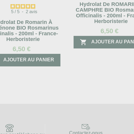
Hydrolat De ROMARI
CAMPHRE BIO Rosmar
5
/
5
-
2
avis
Officinalis - 200ml - F
Herboristerie
drolat De Romarin À
énone BIO Rosmarinus
6,50 €
inalis - 200ml - France-
Herboristerie

AJOUTER AU PAN
6,50 €
AJOUTER AU PANIER
Contactez-nous