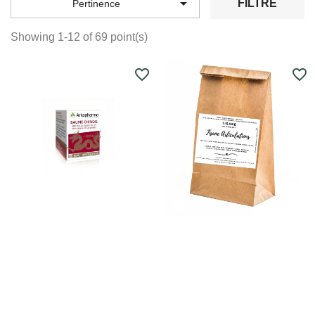

FILTRE
Pertinence
Showing 1-12 of 69 point(s)
favorite_border
favorite_border