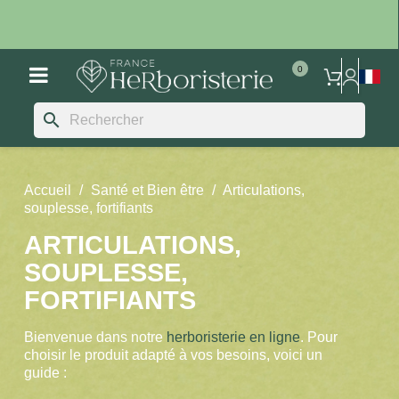
search
Accueil
Santé et Bien être
Articulations,
souplesse, fortifiants
ARTICULATIONS,
SOUPLESSE,
FORTIFIANTS
Bienvenue dans notre
herboristerie en ligne
. Pour
choisir le produit adapté à vos besoins, voici un
guide :