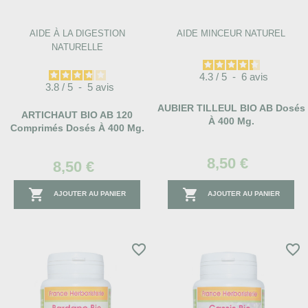
AIDE À LA DIGESTION
AIDE MINCEUR NATUREL
NATURELLE
4.3
/
5
-
6
avis
3.8
/
5
-
5
avis
AUBIER TILLEUL BIO AB Dosés
ARTICHAUT BIO AB 120
À 400 Mg.
Comprimés Dosés À 400 Mg.
8,50 €
8,50 €


AJOUTER AU PANIER
AJOUTER AU PANIER
favorite_border
favorite_border