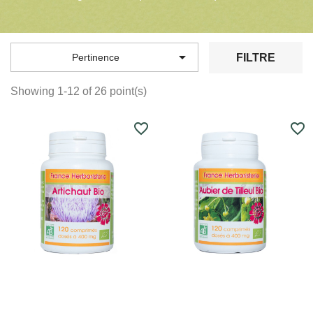

FILTRE
Pertinence
Showing 1-12 of 26 point(s)
favorite_border
favorite_border