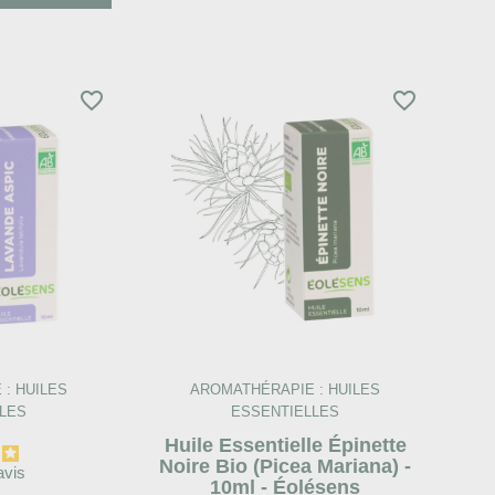
favorite_border
favorite_border
: HUILES
AROMATHÉRAPIE : HUILES
LES
ESSENTIELLES
Huile Essentielle Épinette
Noire Bio (Picea Mariana) -
avis
10ml - Éolésens