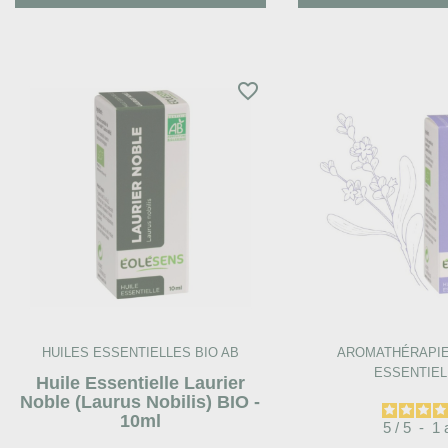
favorite_border
HUILES ESSENTIELLES BIO AB
AROMATHÉRAPIE 
ESSENTIEL
Huile Essentielle Laurier
Noble (Laurus Nobilis) BIO -
10ml
5
/
5
-
1