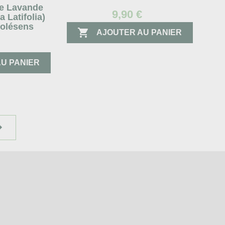
le Lavande
9,90 €
 Latifolia)
Éolésens

AJOUTER AU PANIER
€
U PANIER
