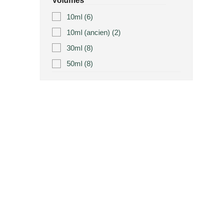
Volumes
10ml
(6)
10ml (ancien)
(2)
30ml
(8)
50ml
(8)