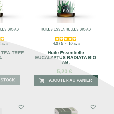
LES BIO AB
HUILES ESSENTIELLES BIO AB
3
avis
4.9
/
5
-
10
avis
le TEA-TREE
Huile Essentielle
.
EUCALYPTUS RADIATA BIO
AB.
€
5,20 €

 STOCK
AJOUTER AU PANIER
favorite_border
favorite_border