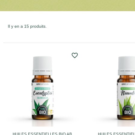
Il y en a 15 produits.
favorite_border
HUILES ESSENTIELLES BIO AB
HUILES ESSENTIEL