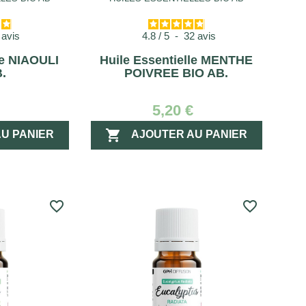
9
avis
4.8
/
5
-
32
avis
le NIAOULI
Huile Essentielle MENTHE
.
POIVREE BIO AB.
€
5,20 €

U PANIER
AJOUTER AU PANIER
favorite_border
favorite_border