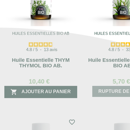
HUILES ESSENTIELLES BIO AB
HUILES ESSENTIEL
4.8
/
5
-
13
avis
4.8
/
5
-
3
Huile Essentielle THYM
Huile Essentiel
THYMOL BIO AB.
BIO AB
10,40 €
5,70 

RUPTURE DE
AJOUTER AU PANIER
favorite_border