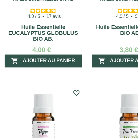
4.9
/
5
-
17
avis
4.9
/
5
-
Huile Essentielle
Huile Essentiel
EUCALYPTUS GLOBULUS
BIO AB
BIO AB.
4,00 €
3,80 


AJOUTER AU PANIER
AJOUTER A
favorite_border