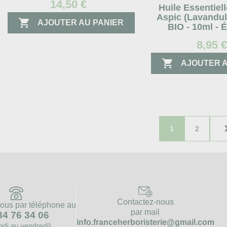
14,50 €
Huile Essentiel
Aspic (Lavandula

AJOUTER AU PANIER
BIO - 10ml - 
8,95 

AJOUTER A
1
2
Contactez-nous
ous par téléphone au
par mail
84 76 34 06
info.franceherboristerie@gmail.com
undi au vendredi)