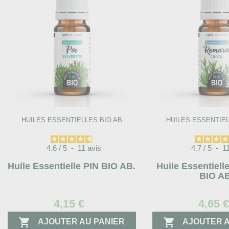
HUILES ESSENTIELLES BIO AB
HUILES ESSENTIEL
4.6
/
5
-
11
avis
4.7
/
5
-
1
Huile Essentielle PIN BIO AB.
Huile Essentiel
BIO AB
4,15 €
4,65 


AJOUTER AU PANIER
AJOUTER A