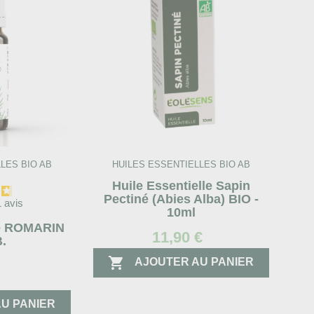
LES BIO AB
HUILES ESSENTIELLES BIO AB
Huile Essentielle Sapin
Pectiné (Abies Alba) BIO -
1
avis
10ml
le ROMARIN
11,90 €
.

AJOUTER AU PANIER
€
U PANIER