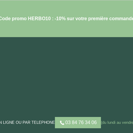
Code promo HERBO10 : -10% sur votre première command
03 84 76 34 06
 LIGNE OU PAR TELEPHONE
(du lundi au vendre