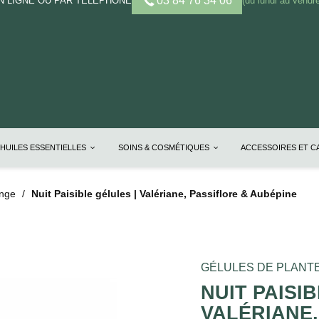
03 84 76 34 06
 LIGNE OU PAR TELEPHONE
(du lundi au vendre
HUILES ESSENTIELLES
SOINS & COSMÉTIQUES
ACCESSOIRES ET 
ange
Nuit Paisible gélules | Valériane, Passiflore & Aubépine
GÉLULES DE PLANT
NUIT PAISI
VALÉRIANE,