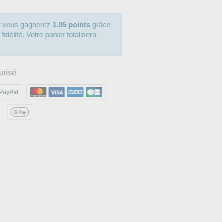
it vous gagnerez
1.05 points
grâce
délité. Votre panier totalisera
urisé
PayPal