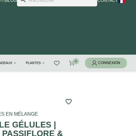
di)
BLOG
CONTACT
CADEAUX
PLANTES
favorite_border
ES EN MÉLANGE
BLE GÉLULES |
 PASSIFLORE &