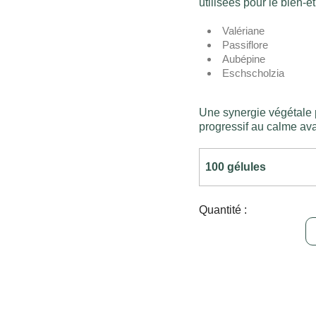
utilisées pour le bien-êt
Valériane
Passiflore
Aubépine
Eschscholzia
Une synergie végétale 
progressif au calme ava
Quantité :