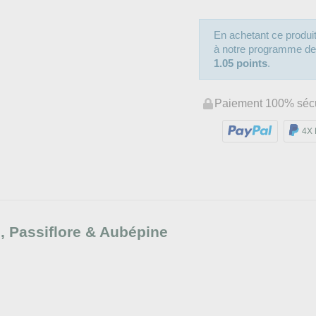
En achetant ce produ
à notre programme de fi
1.05 points
.
Paiement 100% séc
4X 
e, Passiflore & Aubépine