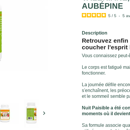
AUBÉPINE
5
/
5
-
5
av
Description
Retrouvez enfin 
coucher l'esprit
Vous connaissez peut-êt
Le corps est fatigué ma
fonctionner.
La journée défile encor
s'enchaînent, les préoc
et le sommeil semble par
Nuit Paisible a été 

moments où il devient d
Sa formule associe quat