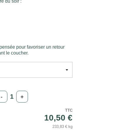
re du soir :
pensée pour favoriser un retour
nt le coucher.
-
+
TTC
10,50 €
233,83 € kg