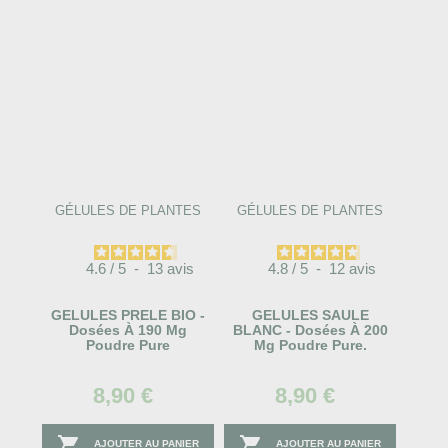
GÉLULES DE PLANTES
GÉLULES DE PLANTES
4.6
/
5
-
13
avis
4.8
/
5
-
12
avis
GELULES PRELE BIO -
GELULES SAULE
Dosées À 190 Mg
BLANC - Dosées À 200
Poudre Pure
Mg Poudre Pure.
8,90 €
8,90 €


AJOUTER AU PANIER
AJOUTER AU PANIER