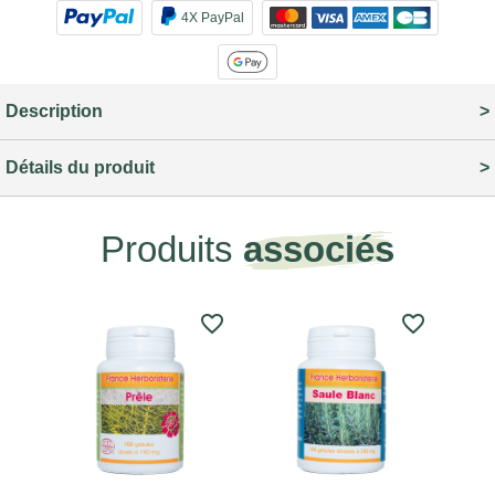
4X PayPal
Description
Détails du produit
Produits
associés
favorite_border
favorite_border