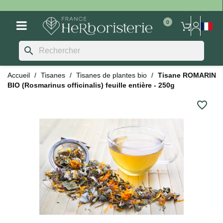
search
Accueil
Tisanes
Tisanes de plantes bio
Tisane ROMARIN
BIO (Rosmarinus officinalis) feuille entière - 250g
favorite_border