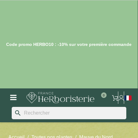
Code promo HERBO10 : -10% sur votre première commande
search
Accueil
Toutes nos plantes
Mauve du Nord