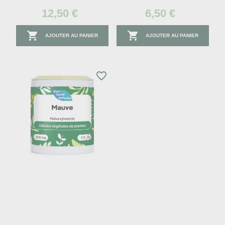
12,50 €
6,50 €


AJOUTER AU PANIER
AJOUTER AU PANIER
favorite_border