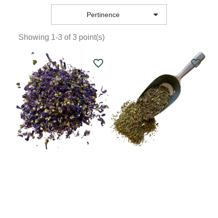

Pertinence
Showing 1-3 of 3 point(s)
favorite_border
favorite_border