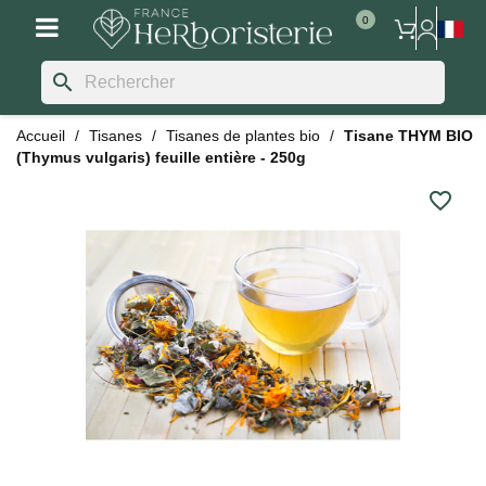
search
Accueil
Tisanes
Tisanes de plantes bio
Tisane THYM BIO
(Thymus vulgaris) feuille entière - 250g
favorite_border