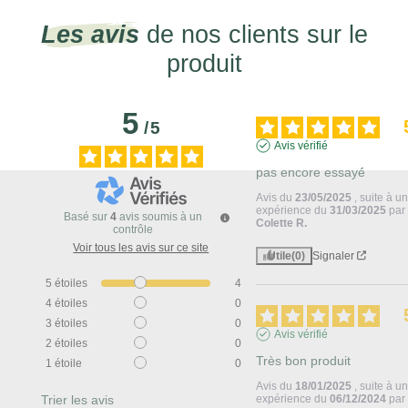
Les avis
de nos clients sur le
produit
5
/
5
Avis vérifié
pas encore essayé
Avis du
23/05/2025
, suite à u
expérience du
31/03/2025
par
Basé sur
4
avis soumis à un
Colette R.
contrôle
Voir tous les avis sur ce site
Utile
(0)
Signaler
5
étoiles
4
4
étoiles
0
3
étoiles
0
Avis vérifié
2
étoiles
0
Très bon produit
1
étoile
0
Avis du
18/01/2025
, suite à u
Trier les avis
expérience du
06/12/2024
pa