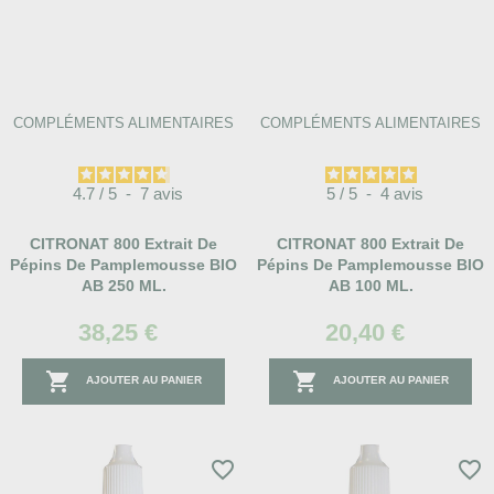
COMPLÉMENTS ALIMENTAIRES
COMPLÉMENTS ALIMENTAIRES
4.7
/
5
-
7
avis
5
/
5
-
4
avis
CITRONAT 800 Extrait De
CITRONAT 800 Extrait De
Pépins De Pamplemousse BIO
Pépins De Pamplemousse BIO
AB 250 ML.
AB 100 ML.
38,25 €
20,40 €


AJOUTER AU PANIER
AJOUTER AU PANIER
favorite_border
favorite_border