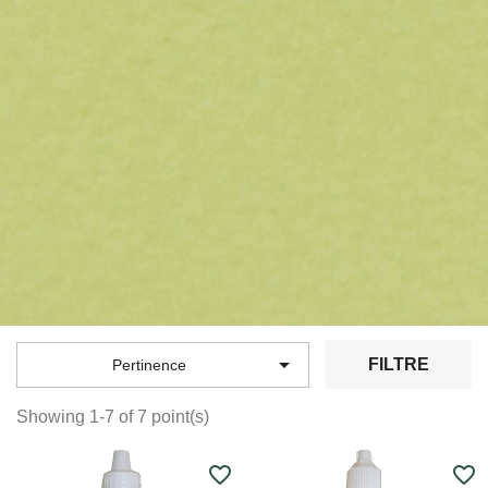

FILTRE
Pertinence
Showing 1-7 of 7 point(s)
favorite_border
favorite_border