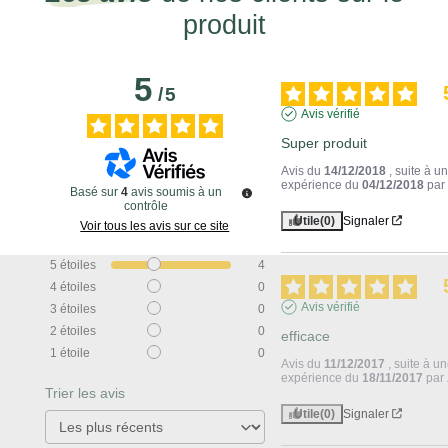
produit
5
/
5
Avis vérifié
Super produit
Avis du
14/12/2018
, suite à u
expérience du
04/12/2018
pa
Basé sur
4
avis soumis à un
contrôle
Utile
(0)
Signaler
Voir tous les avis sur ce site
5
étoiles
4
4
étoiles
0
Avis vérifié
3
étoiles
0
2
étoiles
0
efficace
1
étoile
0
Avis du
11/12/2017
, suite à u
expérience du
18/11/2017
par
Trier les avis
Utile
(0)
Signaler