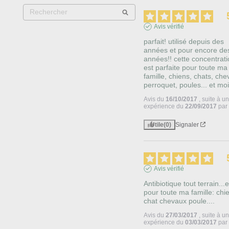
Avis vérifié
parfait! utilisé depuis des 
années et pour encore des
années!! cette concentrati
est parfaite pour toute ma 
famille, chiens, chats, che
perroquet, poules... et moi
Avis du
16/10/2017
, suite à u
expérience du
22/09/2017
pa
Utile
(0)
Signaler
Avis vérifié
Antibiotique tout terrain...et
pour toute ma famille: chie
chat chevaux poule....
Avis du
27/03/2017
, suite à u
expérience du
03/03/2017
pa