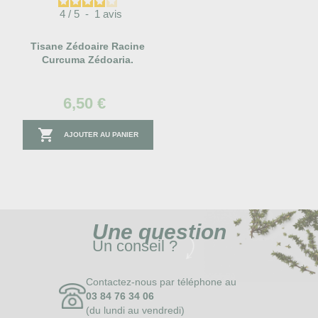
4
/
5
-
1
avis
Tisane Zédoaire Racine
Curcuma Zédoaria.
6,50 €

AJOUTER AU PANIER
Une
question
Un conseil ?
Contactez-nous par téléphone au
03 84 76 34 06
(du lundi au vendredi)