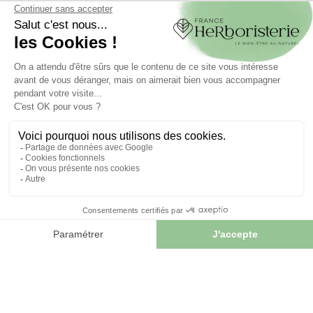
Contactez-nous
par mail
info.franceherboristerie@gmail.com
Inscrivez-vous à notre
Newsletter
et profitez d' offres exceptionnelles
JE M'INSCRIS
FRANCE HERBORISTERIE
5001 F RUE DE LA CORNE JACQUOT BOURNOT