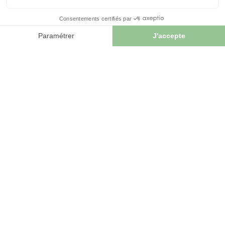
TASSES ET AUTRES
TASSES ET AUTRES
Tasse Coeur Arc-En-
Tasse Attrape-Rêves -
Ciel - 400ml
400ml
9,90 €
9,90 €


AJOUTER AU PANIER
AJOUTER AU PANIER
Les avis
de nos clients sur le