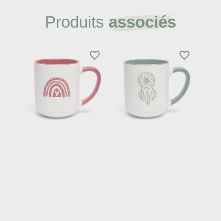
Produits
associés
favorite_border
favorite_border