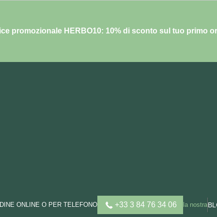
ce promozionale HERBO10: 10% di sconto sul tuo primo o
+33 3 84 76 34 06
DINE ONLINE O PER TELEFONO
la nostra
B