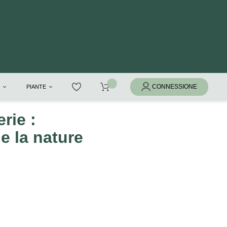
I
PIANTE
rie :
e la nature