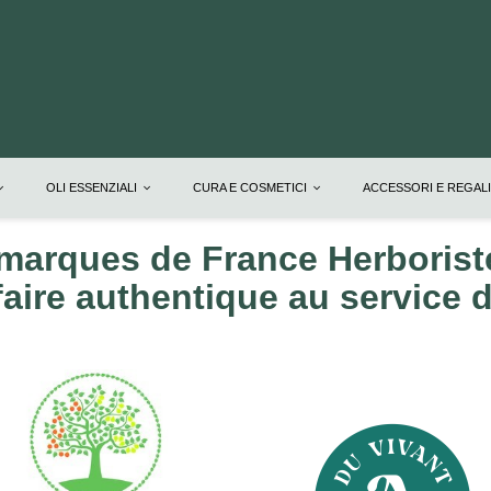
OLI ESSENZIALI
CURA E COSMETICI
ACCESSORI E REGAL
marques de France Herboriste
faire authentique au service d