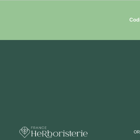
Codi
OR