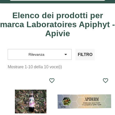
Elenco dei prodotti per
marca Laboratoires Apiphyt -
Apivie

FILTRO
Rilevanza
Mostrare 1-10 della 10 voce(i)
favorite_border
favorite_border