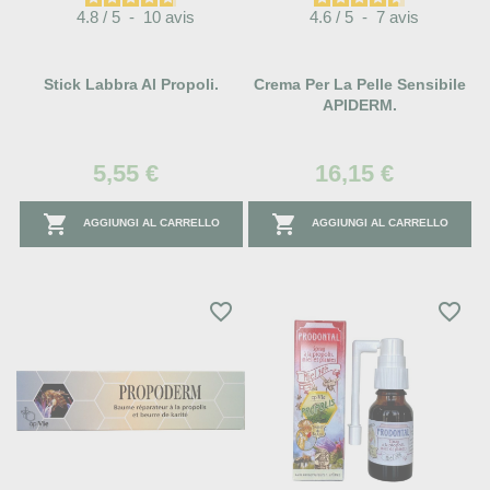
4.8
/
5
-
10
avis
4.6
/
5
-
7
avis
Stick Labbra Al Propoli.
Crema Per La Pelle Sensibile
APIDERM.
5,55 €
16,15 €


AGGIUNGI AL CARRELLO
AGGIUNGI AL CARRELLO
favorite_border
favorite_border